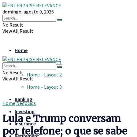
domingo, agosto 9, 2026
No Result
View All Result
Home
Home – Layout 1
No Result
Home – Layout 2
View All Result
Home – Layout 3
Banking
Home
Negócios
Investing
Lula e Trump conversam
Insurance
por telefone; o que se sabe
Retirement