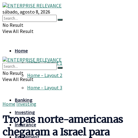
sábado, agosto 8, 2026
No Result
View All Result
Home
Home – Layout 1
No Result
Home – Layout 2
View All Result
Home – Layout 3
Banking
Home
Investing
Investing
Tropas norte-americanas
Insurance
chegaram a Israel para
Retirement