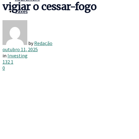
vigiar o cessar-fogo
Taxes
by
Redação
outubro 11, 2025
in
Investing
132
1
0