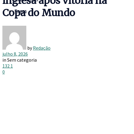
inglesa após vitória na
Copa do Mundo
Taxes
by
Redação
julho 8, 2026
in
Sem categoria
132
1
0