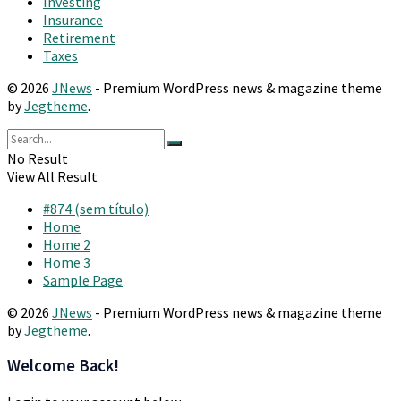
Investing
Insurance
Retirement
Taxes
© 2026
JNews
- Premium WordPress news & magazine theme
by
Jegtheme
.
No Result
View All Result
#874 (sem título)
Home
Home 2
Home 3
Sample Page
© 2026
JNews
- Premium WordPress news & magazine theme
by
Jegtheme
.
Welcome Back!