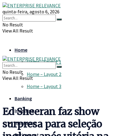
quinta-feira, agosto 6, 2026
No Result
View All Result
Home
Home – Layout 1
No Result
Home – Layout 2
View All Result
Home – Layout 3
Banking
Ed Sheeran faz show
Investing
surpresa para seleção
Insurance
Retirement