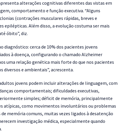
apresenta alterações cognitivas diferentes das vistas em
uagem, comportamento e função executiva.
“Alguns
lonias (contrações musculares rápidas, breves e
es epilépticas. Além disso, a evolução costuma ser mais
até óbito”
, diz.
 diagnóstico: cerca de 10% dos pacientes jovens
iados à doença, configurando o chamado Alzheimer
os uma relação genética mais forte do que nos pacientes
s diversos e ambientais”
, acrescenta.
 adultos jovens podem incluir alterações de linguagem, com
udanças comportamentais; dificuldades executivas,
teriormente simples; déficit de memória, principalmente
s atípicas, como movimentos involuntários ou problemas
s de memória comuns, muitas vezes ligados à desatenção
ue merecem investigação médica, especialmente quando
a.