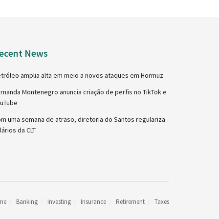
ecent News
tróleo amplia alta em meio a novos ataques em Hormuz
rnanda Montenegro anuncia criação de perfis no TikTok e
ouTube
m uma semana de atraso, diretoria do Santos regulariza
lários da CLT
me
Banking
Investing
Insurance
Retirement
Taxes