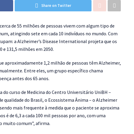
Share on Twitter
cerca de 55 milhões de pessoas vivem com algum tipo de
mum, atingindo sete em cada 10 indivíduos no mundo. Com
pam: a Alzheimer’s Disease International projeta que os
0 e 131,5 milhões em 2050.
 que aproximadamente 1,2 milhão de pessoas têm Alzheimer,
anualmente. Entre eles, um grupo específico chama
oença antes dos 65 anos.
 do curso de Medicina do Centro Universitário UniBH –
e qualidade do Brasil, o Ecossistema Ânima – o Alzheimer
s, sendo mais frequente à medida que o paciente se aproxima
nos é de 6,3 a cada 100 mil pessoas por ano, com uma
algo muito comum”
, afirma.