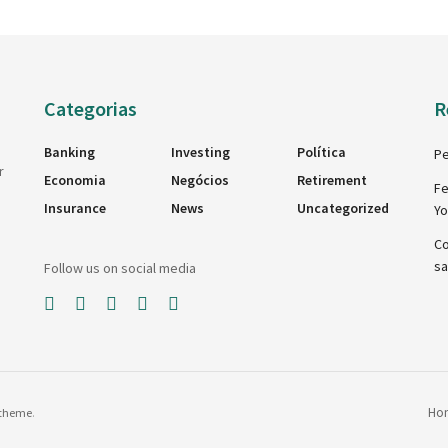
Categorias
R
Banking
Investing
Política
Pe
r
Economia
Negócios
Retirement
Fe
Insurance
News
Uncategorized
Y
Co
sa
Follow us on social media
Ho
theme
.