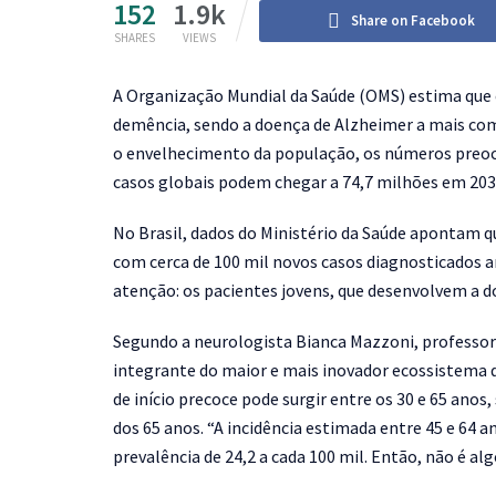
152
1.9k
Share on Facebook
SHARES
VIEWS
A
Organização Mundial da Saúde (OMS) estima que 
demência, sendo a doença de Alzheimer a mais co
o envelhecimento da população, os números preocu
casos globais podem chegar a 74,7 milhões em 203
No Brasil, dados do Ministério da Saúde apontam
com cerca de 100 mil novos casos diagnosticados 
atenção: os pacientes jovens, que desenvolvem a d
Segundo a neurologista Bianca Mazzoni, professora
integrante do maior e mais inovador ecossistema d
de início precoce pode surgir entre os 30 e 65 ano
dos 65 anos.
“A incidência estimada entre 45 e 64 a
prevalência de 24,2 a cada 100 mil. Então, não é 