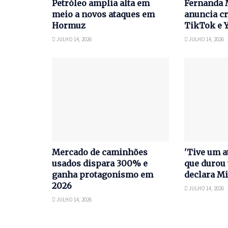
Petróleo amplia alta em
Fernanda 
meio a novos ataques em
anuncia cr
Hormuz
TikTok e 
JULHO 14, 2026
JULHO 14, 2026
Mercado de caminhões
'Tive um a
usados dispara 300% e
que durou 
ganha protagonismo em
declara Mi
2026
JULHO 14, 2026
JULHO 14, 2026