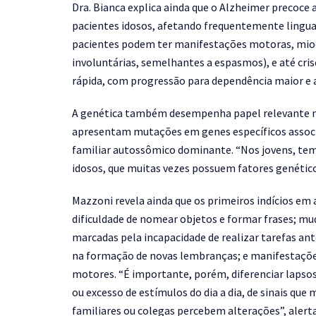
Dra. Bianca explica ainda que o Alzheimer precoce 
pacientes idosos, afetando frequentemente ling
pacientes podem ter manifestações motoras, mioc
involuntárias, semelhantes a espasmos), e até cris
rápida, com progressão para dependência maior e 
A genética também desempenha papel relevante no
apresentam mutações em genes específicos assoc
familiar autossômico dominante.
“Nos jovens, tem
idosos, que muitas vezes possuem fatores genético
Mazzoni revela ainda que os primeiros indícios em
dificuldade de nomear objetos e formar frases; m
marcadas pela incapacidade de realizar tarefas an
na formação de novas lembranças; e manifestaçõe
motores.
“É importante, porém, diferenciar lapso
ou excesso de estímulos do dia a dia, de sinais q
familiares ou colegas percebem alterações”
, alert