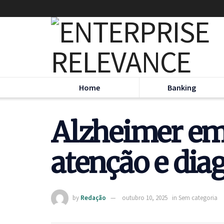
Home
Banking
Alzheimer em 
atenção e dia
by
Redação
outubro 10, 2025
in
Sem categoria