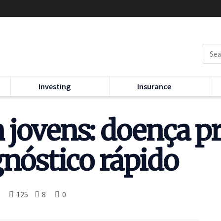
Investing
Insurance
jovens: doença pr
gnóstico rápido
125
8
0