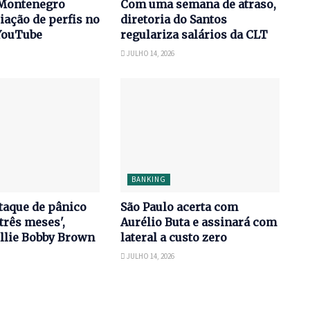
Montenegro
Com uma semana de atraso,
iação de perfis no
diretoria do Santos
YouTube
regulariza salários da CLT
JULHO 14, 2026
BANKING
taque de pânico
São Paulo acerta com
três meses',
Aurélio Buta e assinará com
llie Bobby Brown
lateral a custo zero
JULHO 14, 2026