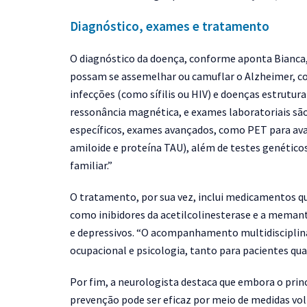
Diagnóstico, exames e tratamento
O diagnóstico da doença, conforme aponta Bianca, 
possam se assemelhar ou camuflar o Alzheimer, co
infecções (como sífilis ou HIV) e doenças estrutu
ressonância magnética, e exames laboratoriais s
específicos, exames avançados, como PET para ava
amiloide e proteína TAU), além de testes genétic
familiar.”
O tratamento, por sua vez, inclui medicamentos 
como inibidores da acetilcolinesterase e a mema
e depressivos.
“O acompanhamento multidisciplinar 
ocupacional e psicologia, tanto para pacientes qua
Por fim, a neurologista destaca que embora o princ
prevenção pode ser eficaz por meio de medidas volt