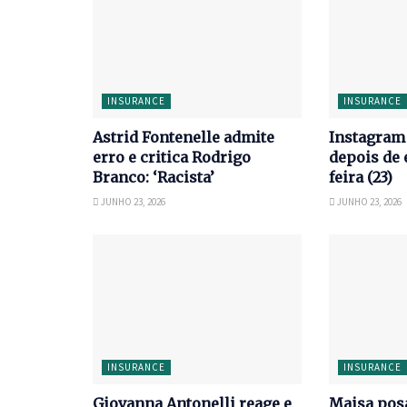
INSURANCE
INSURANCE
Astrid Fontenelle admite
Instagram 
erro e critica Rodrigo
depois de 
Branco: ‘Racista’
feira (23)
JUNHO 23, 2026
JUNHO 23, 2026
INSURANCE
INSURANCE
Giovanna Antonelli reage e
Maisa posa