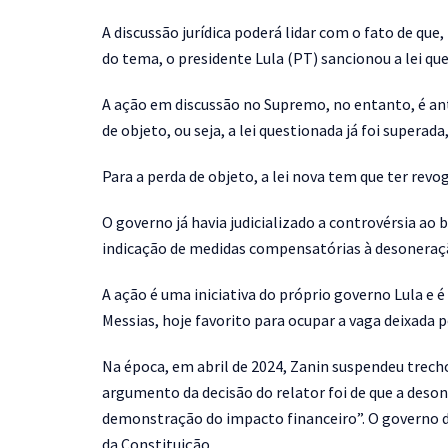
A discussão jurídica poderá lidar com o fato de qu
do tema, o presidente Lula (PT) sancionou a lei 
A ação em discussão no Supremo, no entanto, é ant
de objeto, ou seja, a lei questionada já foi super
Para a perda de objeto, a lei nova tem que ter rev
O governo já havia judicializado a controvérsia ao 
indicação de medidas compensatórias à desoneraç
A ação é uma iniciativa do próprio governo Lula e 
Messias, hoje favorito para ocupar a vaga deixada 
Na época, em abril de 2024, Zanin suspendeu trecho
argumento da decisão do relator foi de que a des
demonstração do impacto financeiro”. O governo diz
da Constituição.