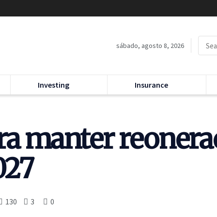
sábado, agosto 8, 2026
Investing
Insurance
ra manter reonera
027
130
3
0