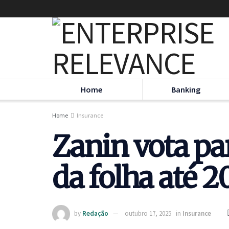
Home
Banking
Home
Insurance
Zanin vota pa
da folha até 2
by
Redação
outubro 17, 2025
in
Insurance