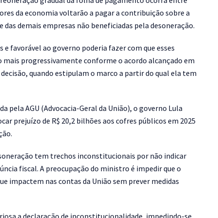
de reoneração gradual da folha de pagamento ocorra entre
etores da economia voltarão a pagar a contribuição sobre a
te das demais empresas não beneficiadas pela desoneração.
s e favorável ao governo poderia fazer com que esses
ão mais progressivamente conforme o acordo alcançado em
ecisão, quando estipulam o marco a partir do qual ela tem
da pela AGU (Advocacia-Geral da União), o governo Lula
car prejuízo de R$ 20,2 bilhões aos cofres públicos em 2025
ção.
esoneração tem trechos inconstitucionais por não indicar
ncia fiscal. A preocupação do ministro é impedir que o
s que impactem nas contas da União sem prever medidas
riosa a declaração de inconstitucionalidade, impedindo-se