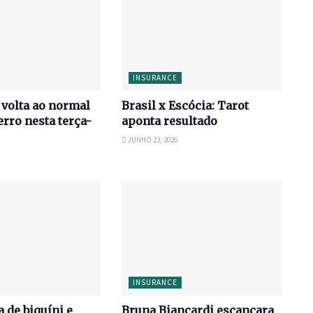
INSURANCE
volta ao normal
Brasil x Escócia: Tarot
erro nesta terça-
aponta resultado
JUNHO 23, 2026
INSURANCE
 de biquíni e
Bruna Biancardi escancara