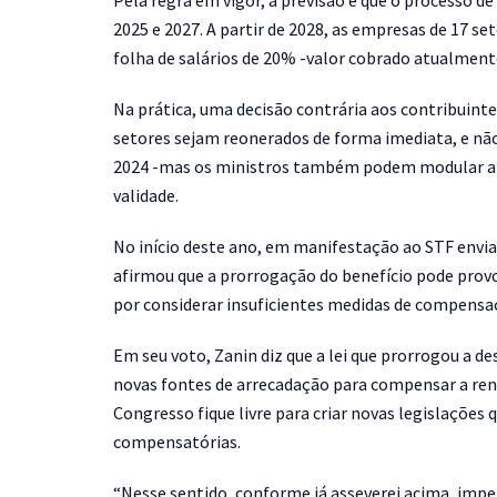
Pela regra em vigor, a previsão é que o processo 
2025 e 2027. A partir de 2028, as empresas de 17 s
folha de salários de 20% -valor cobrado atualmen
Na prática, uma decisão contrária aos contribuinte
setores sejam reonerados de forma imediata, e n
2024 -mas os ministros também podem modular a d
validade.
No início deste ano, em manifestação ao STF envia
afirmou que a prorrogação do benefício pode provo
por considerar insuficientes medidas de compensa
Em seu voto, Zanin diz que a lei que prorrogou a d
novas fontes de arrecadação para compensar a renú
Congresso fique livre para criar novas legislaçõe
compensatórias.
“Nesse sentido, conforme já asseverei acima, impe