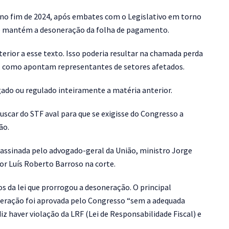
e, no fim de 2024, após embates com o Legislativo em torno
que mantém a desoneração da folha de pagamento.
erior a esse texto. Isso poderia resultar na chamada perda
ada, como apontam representantes de setores afetados.
ogado ou regulado inteiramente a matéria anterior.
buscar do STF aval para que se exigisse do Congresso a
ão.
é assinada pelo advogado-geral da União, ministro Jorge
por Luís Roberto Barroso na corte.
s da lei que prorrogou a desoneração. O principal
oneração foi aprovada pelo Congresso “sem a adequada
 haver violação da LRF (Lei de Responsabilidade Fiscal) e