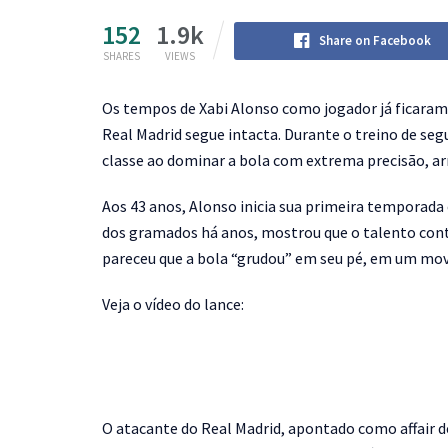
152
1.9k
Share on Facebook
SHARES
VIEWS
O
s tempos de Xabi Alonso como jogador já ficaram 
Real Madrid segue intacta. Durante o treino de se
classe ao dominar a bola com extrema precisão, ar
Aos 43 anos, Alonso inicia sua primeira temporad
dos gramados há anos, mostrou que o talento cont
pareceu que a bola “grudou” em seu pé, em um mov
Veja o vídeo do lance:
O atacante do Real Madrid, apontado como affair d