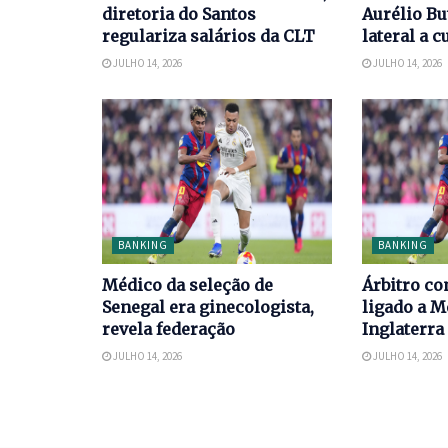
diretoria do Santos
Aurélio Bu
regulariza salários da CLT
lateral a c
JULHO 14, 2026
JULHO 14, 2026
BANKING
BANKING
Médico da seleção de
Árbitro co
Senegal era ginecologista,
ligado a M
revela federação
Inglaterra
JULHO 14, 2026
JULHO 14, 2026