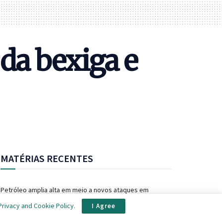
da bexiga e
MATÉRIAS RECENTES
Petróleo amplia alta em meio a novos ataques em
Hormuz
Privacy and Cookie Policy
.
I Agree
Fernanda Montenegro anuncia criação de perfis no TikTok