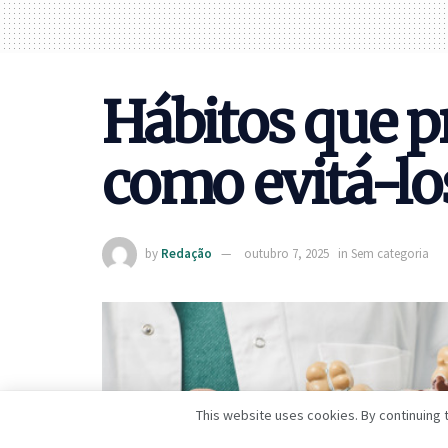
Hábitos que p
como evitá-lo
by
Redação
outubro 7, 2025
in
Sem categoria
This website uses cookies. By continuing t