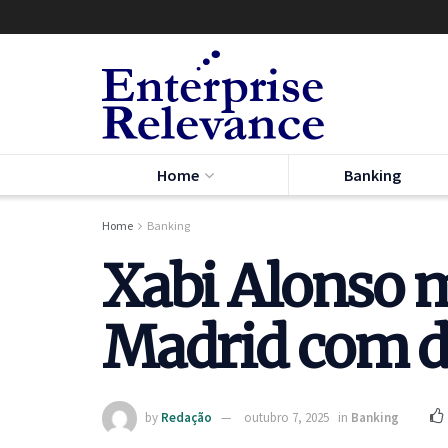
Home
Banking
Home
Banking
Xabi Alonso m
Madrid com d
by
Redação
outubro 7, 2025
in
Banking