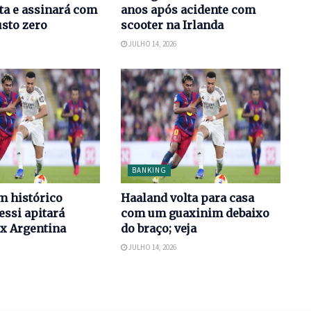
ta e assinará com
anos após acidente com
usto zero
scooter na Irlanda
JULHO 14, 2026
BANKING
m histórico
Haaland volta para casa
essi apitará
com um guaxinim debaixo
 x Argentina
do braço; veja
JULHO 14, 2026