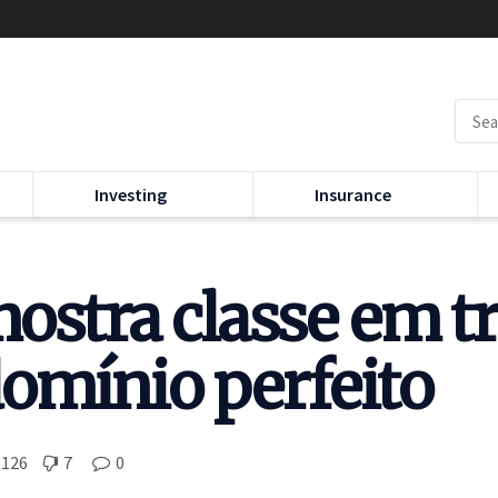
Investing
Insurance
ostra classe em tr
omínio perfeito
126
7
0