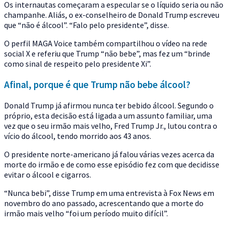
Os internautas começaram a especular se o líquido seria ou não
champanhe. Aliás, o ex-conselheiro de Donald Trump escreveu
que “não é álcool”. “Falo pelo presidente”, disse.
O perfil MAGA Voice também compartilhou o vídeo na rede
social X e referiu que Trump “não bebe”, mas fez um “brinde
como sinal de respeito pelo presidente Xi”.
Afinal, porque é que Trump não bebe álcool?
Donald Trump já afirmou nunca ter bebido álcool. Segundo o
próprio, esta decisão está ligada a um assunto familiar, uma
vez que o seu irmão mais velho, Fred Trump Jr., lutou contra o
vício do álcool, tendo morrido aos 43 anos.
O presidente norte-americano já falou várias vezes acerca da
morte do irmão e de como esse episódio fez com que decidisse
evitar o álcool e cigarros.
“Nunca bebi”, disse Trump em uma entrevista à Fox News em
novembro do ano passado, acrescentando que a morte do
irmão mais velho “foi um período muito difícil”.