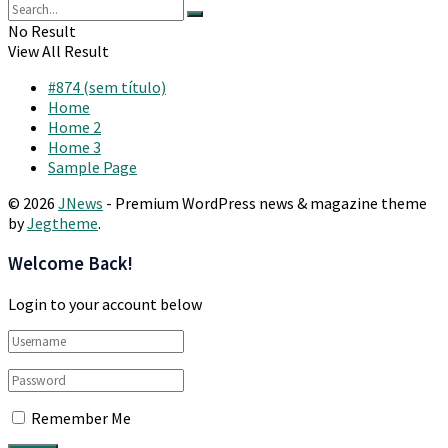
No Result
View All Result
#874 (sem título)
Home
Home 2
Home 3
Sample Page
© 2026
JNews
- Premium WordPress news & magazine theme
by
Jegtheme
.
Welcome Back!
Login to your account below
Remember Me