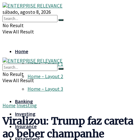
sábado, agosto 8, 2026
No Result
View All Result
Home
Home – Layout 1
No Result
Home – Layout 2
View All Result
Home – Layout 3
Banking
Home
Investing
Investing
Viralizou: Trump faz careta
Insurance
ao beber champanhe
Retirement