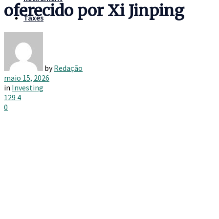
oferecido por Xi Jinping
Taxes
by
Redação
maio 15, 2026
in
Investing
129
4
0