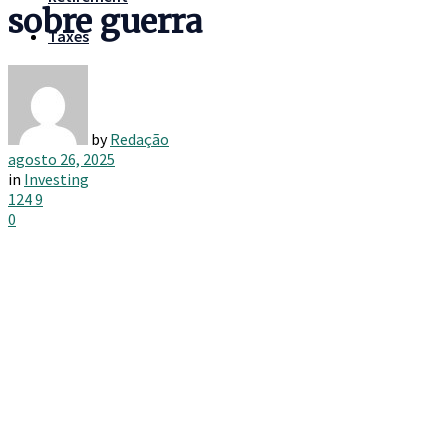
sobre guerra
Taxes
by
Redação
agosto 26, 2025
in
Investing
124
9
0