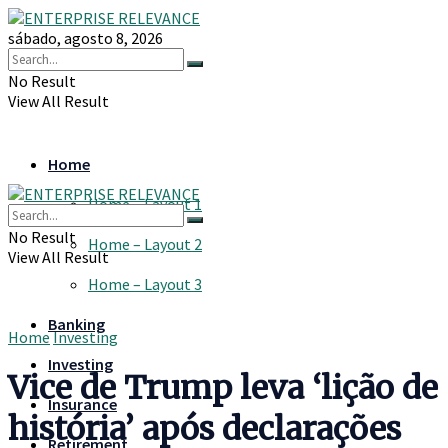
sábado, agosto 8, 2026
No Result
View All Result
Home
Home – Layout 1
No Result
Home – Layout 2
View All Result
Home – Layout 3
Banking
Home
Investing
Investing
Vice de Trump leva ‘lição de
Insurance
história’ após declarações
Retirement