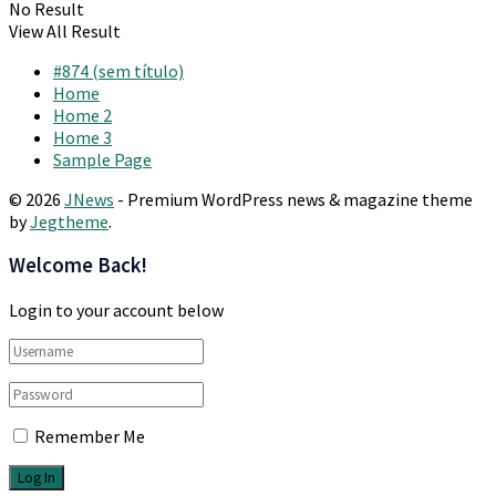
No Result
View All Result
#874 (sem título)
Home
Home 2
Home 3
Sample Page
© 2026
JNews
- Premium WordPress news & magazine theme
by
Jegtheme
.
Welcome Back!
Login to your account below
Remember Me