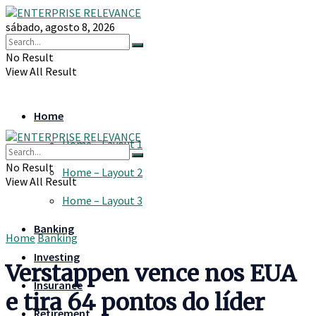
sábado, agosto 8, 2026
No Result
View All Result
Home
Home – Layout 1
No Result
Home – Layout 2
View All Result
Home – Layout 3
Banking
Home
Banking
Investing
Verstappen vence nos EUA
Insurance
e tira 64 pontos do líder
Retirement