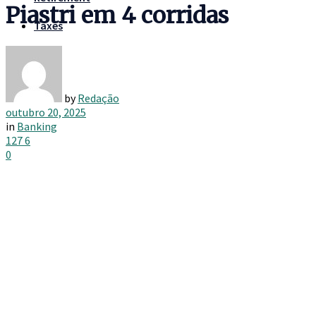
Piastri em 4 corridas
Taxes
by
Redação
outubro 20, 2025
in
Banking
127
6
0