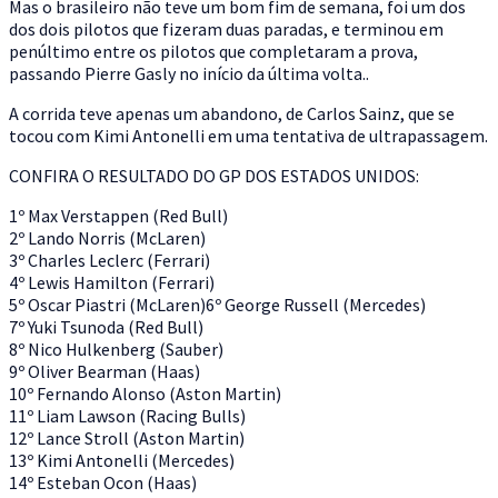
Mas o brasileiro não teve um bom fim de semana, foi um dos
dos dois pilotos que fizeram duas paradas, e terminou em
penúltimo entre os pilotos que completaram a prova,
passando Pierre Gasly no início da última volta..
A corrida teve apenas um abandono, de Carlos Sainz, que se
tocou com Kimi Antonelli em uma tentativa de ultrapassagem.
CONFIRA O RESULTADO DO GP DOS ESTADOS UNIDOS:
1º Max Verstappen (Red Bull)
2º Lando Norris (McLaren)
3º Charles Leclerc (Ferrari)
4º Lewis Hamilton (Ferrari)
5º Oscar Piastri (McLaren)6º George Russell (Mercedes)
7º Yuki Tsunoda (Red Bull)
8º Nico Hulkenberg (Sauber)
9º Oliver Bearman (Haas)
10º Fernando Alonso (Aston Martin)
11º Liam Lawson (Racing Bulls)
12º Lance Stroll (Aston Martin)
13º Kimi Antonelli (Mercedes)
14º Esteban Ocon (Haas)