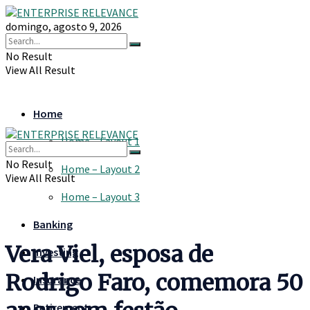
domingo, agosto 9, 2026
No Result
View All Result
Home
Home – Layout 1
No Result
Home – Layout 2
View All Result
Home – Layout 3
Banking
Vera Viel, esposa de
Investing
Rodrigo Faro, comemora 50
Insurance
Retirement