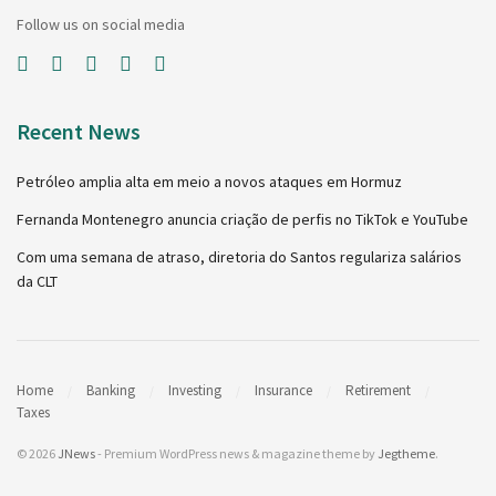
Follow us on social media
Recent News
Petróleo amplia alta em meio a novos ataques em Hormuz
Fernanda Montenegro anuncia criação de perfis no TikTok e YouTube
Com uma semana de atraso, diretoria do Santos regulariza salários
da CLT
Home
Banking
Investing
Insurance
Retirement
Taxes
© 2026
JNews
- Premium WordPress news & magazine theme by
Jegtheme
.