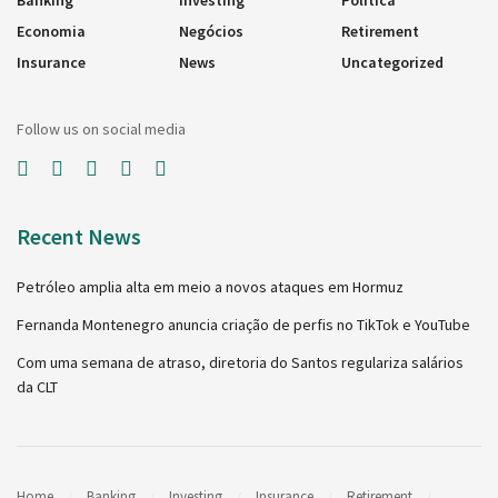
Economia
Negócios
Retirement
Insurance
News
Uncategorized
Follow us on social media
Recent News
Petróleo amplia alta em meio a novos ataques em Hormuz
Fernanda Montenegro anuncia criação de perfis no TikTok e YouTube
Com uma semana de atraso, diretoria do Santos regulariza salários
da CLT
Home
Banking
Investing
Insurance
Retirement