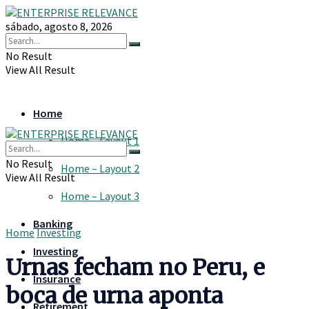
sábado, agosto 8, 2026
No Result
View All Result
Home
Home – Layout 1
No Result
Home – Layout 2
View All Result
Home – Layout 3
Banking
Home
Investing
Investing
Urnas fecham no Peru, e
Insurance
boca de urna aponta
Retirement