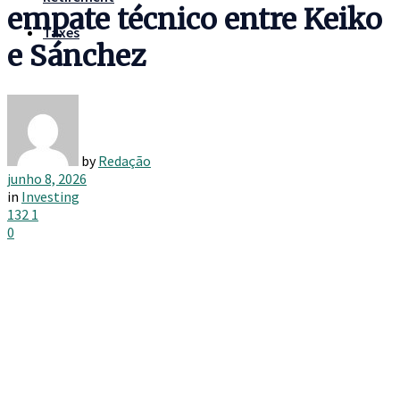
empate técnico entre Keiko
Taxes
e Sánchez
by
Redação
junho 8, 2026
in
Investing
132
1
0