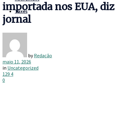
importada nos EUA, diz
Taxes
jornal
by
Redação
maio 11, 2026
in
Uncategorized
129
4
0