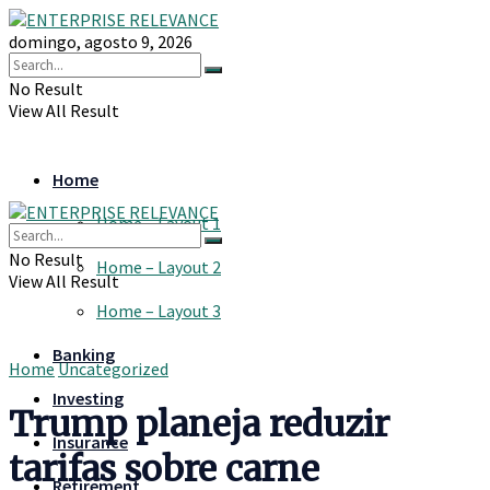
domingo, agosto 9, 2026
No Result
View All Result
Home
Home – Layout 1
No Result
Home – Layout 2
View All Result
Home – Layout 3
Banking
Home
Uncategorized
Investing
Trump planeja reduzir
Insurance
tarifas sobre carne
Retirement