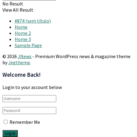
No Result
View All Result
#874 (sem título)
Home
Home 2
Home 3
Sample Page
© 2026
JNews
- Premium WordPress news & magazine theme
by
Jegtheme
.
Welcome Back!
Login to your account below
Remember Me