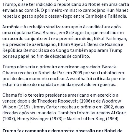
Trump, disse ter indicado o republicano ao Nobel em uma carta
enviada ao comitê. O primeiro-ministro cambojano Hun Manet
repetiu o gesto após o cessar-fogo entre Camboja e Tailândia.
Armênia e Azerbaijão sinalizaram apoio à candidatura após
uma cúpula na Casa Branca, em 8 de agosto, que resultou em
um acordo conjunto entre o premiê armênio, Nikol Pashinyan,
e o presidente azerbaijano, Ilham Aliyev. Líderes de Ruanda e
República Democrática do Congo também apoiaram Trump
por seu papel no fim de décadas de conflito.
Trump não seria o primeiro americano agraciado. Barack
Obama recebeu o Nobel da Paz em 2009 por seu trabalho em
prol do desarmamento nuclear. A escolha foi criticada por ele
estar no início do mandato e ainda envolvido em guerras.
Obama foi o terceiro presidente americano em exercício a
vencer, depois de Theodore Roosevelt (1906) e de Woodrow
Wilson (1919). Jimmy Carter recebeu o prêmio em 2002, duas
décadas após seu mandato. Também foram laureados Al Gore
(2007), Henry Kissinger (1973) e Martin Luther King (1964).
Trump faz campanha e demonstra obsessão por Nobel da