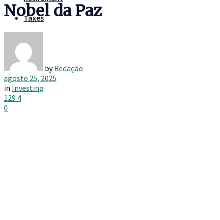
Nobel da Paz
Taxes
by
Redação
agosto 25, 2025
in
Investing
129
4
0