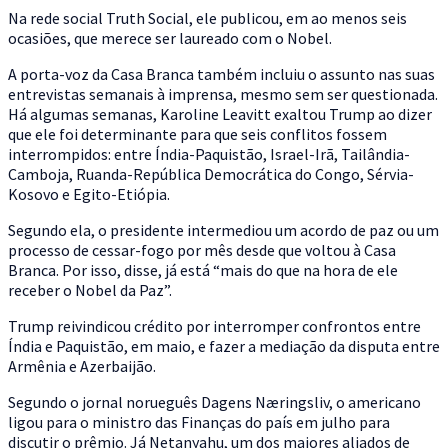
Na rede social Truth Social, ele publicou, em ao menos seis
ocasiões, que merece ser laureado com o Nobel.
A porta-voz da Casa Branca também incluiu o assunto nas suas
entrevistas semanais à imprensa, mesmo sem ser questionada.
Há algumas semanas, Karoline Leavitt exaltou Trump ao dizer
que ele foi determinante para que seis conflitos fossem
interrompidos: entre Índia-Paquistão, Israel-Irã, Tailândia-
Camboja, Ruanda-República Democrática do Congo, Sérvia-
Kosovo e Egito-Etiópia.
Segundo ela, o presidente intermediou um acordo de paz ou um
processo de cessar-fogo por mês desde que voltou à Casa
Branca. Por isso, disse, já está “mais do que na hora de ele
receber o Nobel da Paz”.
Trump reivindicou crédito por interromper confrontos entre
Índia e Paquistão, em maio, e fazer a mediação da disputa entre
Armênia e Azerbaijão.
Segundo o jornal norueguês Dagens Næringsliv, o americano
ligou para o ministro das Finanças do país em julho para
discutir o prêmio. Já Netanyahu, um dos maiores aliados de