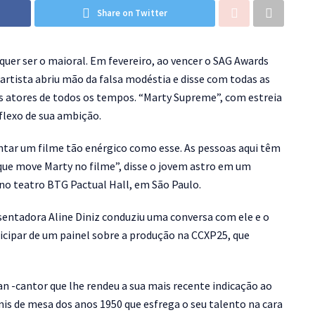
Share on Twitter
er ser o maioral. Em fevereiro, ao vencer o SAG Awards
rtista abriu mão da falsa modéstia e disse com todas as
s atores de todos os tempos. “Marty Supreme”, com estreia
eflexo de sua ambição.
ntar um filme tão enérgico como esse. As pessoas aqui têm
que move Marty no filme”, disse o jovem astro em um
no teatro BTG Pactual Hall, em São Paulo.
esentadora Aline Diniz conduziu uma conversa com ele e o
rticipar de um painel sobre a produção na CCXP25, que
n -cantor que lhe rendeu a sua mais recente indicação ao
nis de mesa dos anos 1950 que esfrega o seu talento na cara