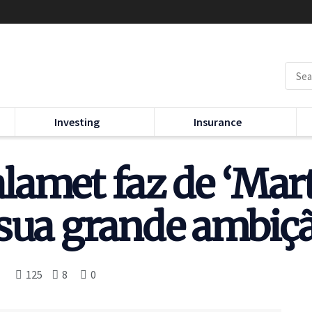
Investing
Insurance
lamet faz de ‘Mar
 sua grande ambiç
125
8
0