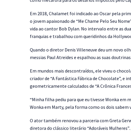
como metáfora para os desafios impostos pelo ca
Em 2018, Chalamet foi indicado ao Oscar pela prime
o jovem apaixonado de “Me Chame Pelo Seu Nome”.
vida ao cantor Bob Dylan. No intervalo entre as du
franquias e trabalhou com queridinhos da Hollywo
Quando o diretor Denis Villeneuve deu um novo olhar
messias Paul Atreides e espalhou as suas doutrinas 
Em mundos mais descontraídos, ele viveu o chocola
criador de “A Fantástica Fábrica de Chocolate”, e
geometricamente calculados de “A Crônica France
“Minha filha pediu para que eu tivesse Wonka em 
Wonka em Marty, pela forma como os dois sabem ve
O ator também renovou a parceria com Greta Gerw
diretora do clássico literário “Adoráveis Mulheres