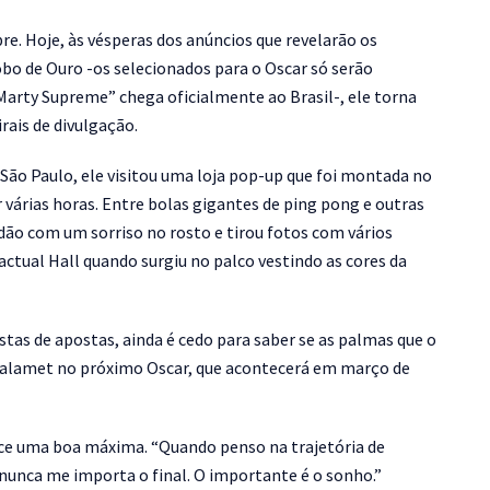
e. Hoje, às vésperas dos anúncios que revelarão os
obo de Ouro -os selecionados para o Oscar só serão
arty Supreme” chega oficialmente ao Brasil-, ele torna
rais de divulgação.
São Paulo, ele visitou uma loja pop-up que foi montada no
or várias horas. Entre bolas gigantes de ping pong e outras
ão com um sorriso no rosto e tirou fotos com vários
Pactual Hall quando surgiu no palco vestindo as cores da
stas de apostas, ainda é cedo para saber se as palmas que o
Chalamet no próximo Oscar, que acontecerá em março de
ece uma boa máxima. “Quando penso na trajetória de
 nunca me importa o final. O importante é o sonho.”