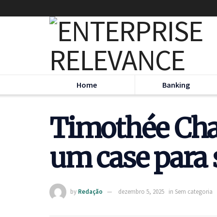
Home
Banking
Timothée Cha
um case para
by
Redação
dezembro 5, 2025
in
Sem categoria