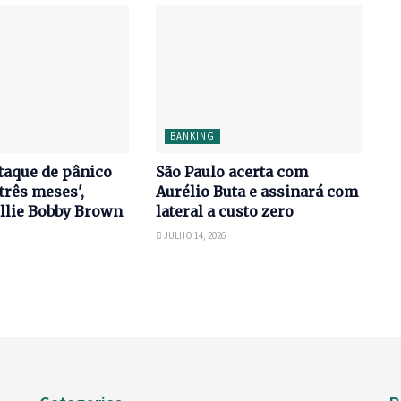
BANKING
taque de pânico
São Paulo acerta com
três meses',
Aurélio Buta e assinará com
llie Bobby Brown
lateral a custo zero
JULHO 14, 2026