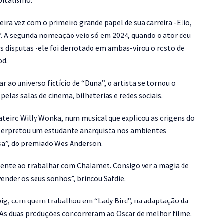
pitalismo.
ira vez com o primeiro grande papel de sua carreira -Elio,
 A segunda nomeação veio só em 2024, quando o ator deu
as disputas -ele foi derrotado em ambas-virou o rosto de
od.
 ao universo fictício de “Duna”, o artista se tornou o
pelas salas de cinema, bilheterias e redes sociais.
teiro Willy Wonka, num musical que explicou as origens do
 interpretou um estudante anarquista nos ambientes
sa”, do premiado Wes Anderson.
mente ao trabalhar com Chalamet. Consigo ver a magia de
nder os seus sonhos”, brincou Safdie.
ig, com quem trabalhou em “Lady Bird”, na adaptação da
”. As duas produções concorreram ao Oscar de melhor filme.