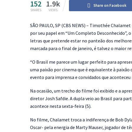
152
1.9k
Share on Facebook
SHARES
VIEWS
S
ÃO PAULO, SP (CBS NEWS) – Timothée Chalamet qu
por seu papel em “Um Completo Desconhecido”, o a
letras que pretende estar no panteão dos melhore
marcada para o final de janeiro, é talvez o maior r
“O Brasil me parece um lugar perfeito para aprese
uma paixão por cinema que é equivalente à paixão 
evento para imprensa e convidados que aconteceu 
Na ocasião, um trecho do filme foi exibido e a apr
diretor Josh Safdie. A dupla veio ao Brasil para pa
acontece nesta sexta-feira (5).
No filme, Chalamet troca a indiferença de Bob Dyla
Oscar- pela energia de Marty Mauser, jogador de tê