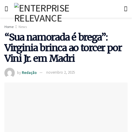
Home
News
“Sua namorada é brega”:
Virginia brinca ao torcer por
Vini Jr. em Madri
by
Redação
novembro 2, 2025