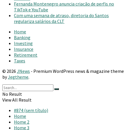
Fernanda Montenegro anuncia criação de perfis no
TikTok e YouTube
Com uma semana de atraso, diretoria do Santos
regulariza salários da CLT
Home
Banking
Investing
Insurance
Retirement
Taxes
© 2026
JNews
- Premium WordPress news & magazine theme
by
Jegtheme
.
No Result
View All Result
#874 (sem título)
Home
Home 2
Home 3