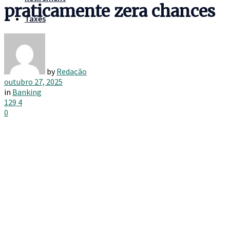
praticamente zera chances
Taxes
by
Redação
outubro 27, 2025
in
Banking
129
4
0