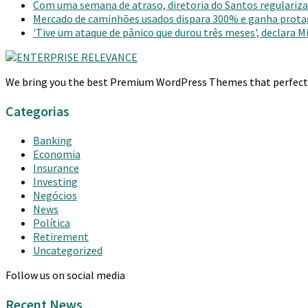
Com uma semana de atraso, diretoria do Santos regulariza 
Mercado de caminhões usados dispara 300% e ganha prot
'Tive um ataque de pânico que durou três meses', declara 
We bring you the best Premium WordPress Themes that perfect fo
Categorias
Banking
Economia
Insurance
Investing
Negócios
News
Política
Retirement
Uncategorized
Follow us on social media
Recent News