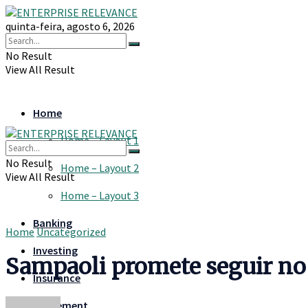
quinta-feira, agosto 6, 2026
No Result
View All Result
Home
Home – Layout 1
No Result
Home – Layout 2
View All Result
Home – Layout 3
Banking
Home
Uncategorized
Investing
Sampaoli promete seguir no
Insurance
Retirement