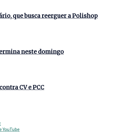
nário, que busca reerguer a Polishop
 termina neste domingo
 contra CV e PCC
z
 e YouTube