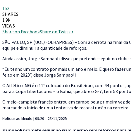
152
SHARES
1.9k
VIEWS
Share on Facebook
Share on Twitter
S
ÃO PAULO, SP (UOL/FOLHAPRESS) – Com a derrota na final da Co
equipe e diminuir a quantidade de reforços.
Ainda assim, Jorge Sampaoli disse que pretende seguir no clube. 
“Eu tenho um contrato por mais um ano e meio. E quero fazer um 
feito em 2020”, disse Jorge Sampaoli.
O Atlético-MG é o 11º colocado do Brasileirão, com 44 pontos, a
para a Copa Libertadores – o Bahia, que abre o G-7, tem 53 ponto
O meio-campista francês entrou em campo pela primeira vez desde
marcando o início de uma tentativa de reconstrução na carreira.
Notícias ao Minuto | 09:20 – 23/11/2025
Sampaoli promete seguir no Galo mesmo sem reforços para 