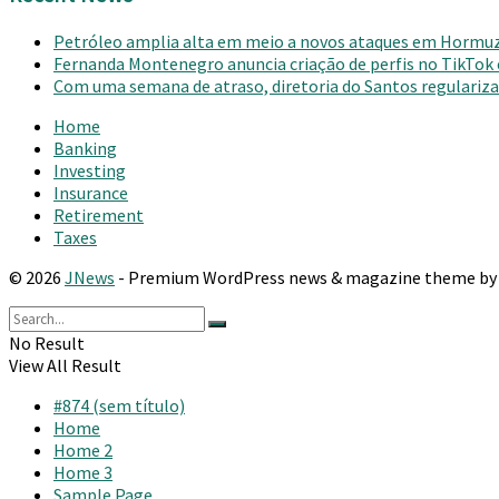
Petróleo amplia alta em meio a novos ataques em Hormu
Fernanda Montenegro anuncia criação de perfis no TikTok
Com uma semana de atraso, diretoria do Santos regulariza 
Home
Banking
Investing
Insurance
Retirement
Taxes
© 2026
JNews
- Premium WordPress news & magazine theme b
No Result
View All Result
#874 (sem título)
Home
Home 2
Home 3
Sample Page