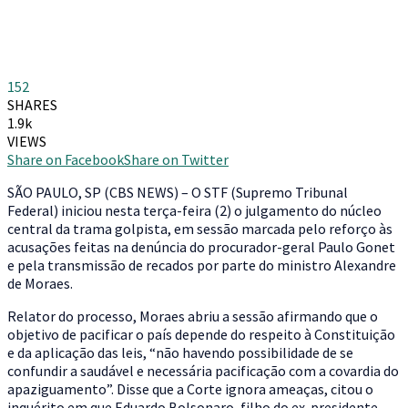
152
SHARES
1.9k
VIEWS
Share on Facebook
Share on Twitter
S
ÃO PAULO, SP (CBS NEWS) – O STF (Supremo Tribunal
Federal) iniciou nesta terça-feira (2) o julgamento do núcleo
central da trama golpista, em sessão marcada pelo reforço às
acusações feitas na denúncia do procurador-geral Paulo Gonet
e pela transmissão de recados por parte do ministro Alexandre
de Moraes.
Relator do processo, Moraes abriu a sessão afirmando que o
objetivo de pacificar o país depende do respeito à Constituição
e da aplicação das leis, “não havendo possibilidade de se
confundir a saudável e necessária pacificação com a covardia do
apaziguamento”. Disse que a Corte ignora ameaças, citou o
inquérito em que Eduardo Bolsonaro, filho do ex-presidente