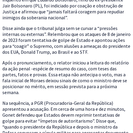
Jair Bolsonaro (PL), foi indiciado por coação e obstrução de
Justiça e afirmou que “jamais faltará coragem para repudiar
inimigos da soberania nacional”.
Disse ainda que o tribunal julga sem se curvar a “pressões
internas ou externas”. Relembrou que os ataques de 8 de janeiro
de 2023 foram tentativa de golpe de Estado e apontou ações
para “coagir” o Supremo, com alusões a ameaças do presidente
dos EUA, Donald Trump, ao Brasil e ao STF.
Após o pronunciamento, o relator iniciou a leitura do relatório
da ação penal -espécie de resumo do caso, com teses das
partes, fatos e provas. Essa etapa não antecipa o voto, mas a
fala inicial de Moraes deixou sinais de como o ministro deve se
posicionar no mérito, em sessão prevista para a próxima
semana.
Na sequência, a PGR (Procuradoria-Geral da República)
apresentou a acusação. Em cerca de uma hora e dez minutos,
Gonet defendeu que Estados devem reprimir tentativas de
golpe para evitar “ímpetos de autoritarismo”. Disse que,
“quando o presidente da República e depois o ministro da
Defesa convocam a cúpula militar para apresentar documento