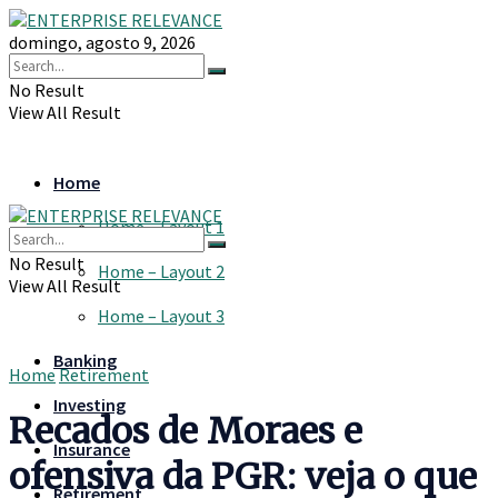
domingo, agosto 9, 2026
No Result
View All Result
Home
Home – Layout 1
No Result
Home – Layout 2
View All Result
Home – Layout 3
Banking
Home
Retirement
Investing
Recados de Moraes e
Insurance
ofensiva da PGR: veja o que
Retirement