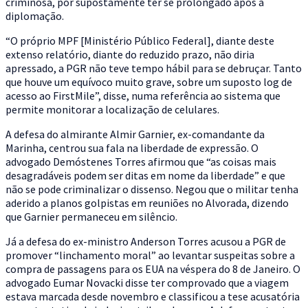
criminosa, por supostamente ter se prolongado após a
diplomação.
“O próprio MPF [Ministério Público Federal], diante deste
extenso relatório, diante do reduzido prazo, não diria
apressado, a PGR não teve tempo hábil para se debruçar. Tanto
que houve um equívoco muito grave, sobre um suposto log de
acesso ao FirstMile”, disse, numa referência ao sistema que
permite monitorar a localização de celulares.
A defesa do almirante Almir Garnier, ex-comandante da
Marinha, centrou sua fala na liberdade de expressão. O
advogado Demóstenes Torres afirmou que “as coisas mais
desagradáveis podem ser ditas em nome da liberdade” e que
não se pode criminalizar o dissenso. Negou que o militar tenha
aderido a planos golpistas em reuniões no Alvorada, dizendo
que Garnier permaneceu em silêncio.
Já a defesa do ex-ministro Anderson Torres acusou a PGR de
promover “linchamento moral” ao levantar suspeitas sobre a
compra de passagens para os EUA na véspera do 8 de Janeiro. O
advogado Eumar Novacki disse ter comprovado que a viagem
estava marcada desde novembro e classificou a tese acusatória