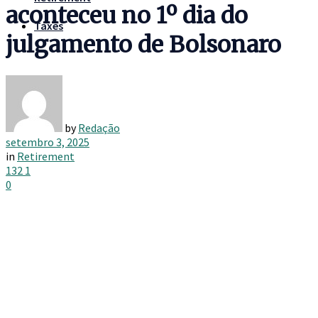
aconteceu no 1º dia do
Taxes
julgamento de Bolsonaro
by
Redação
setembro 3, 2025
in
Retirement
132
1
0