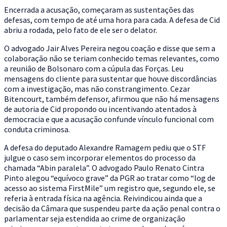
Encerrada a acusação, começaram as sustentações das
defesas, com tempo de até uma hora para cada. A defesa de Cid
abriu a rodada, pelo fato de ele ser o delator.
O advogado Jair Alves Pereira negou coação e disse que sem a
colaboração não se teriam conhecido temas relevantes, como
a reunião de Bolsonaro com a cúpula das Forças. Leu
mensagens do cliente para sustentar que houve discordâncias
com a investigação, mas não constrangimento. Cezar
Bitencourt, também defensor, afirmou que não há mensagens
de autoria de Cid propondo ou incentivando atentados à
democracia e que a acusação confunde vínculo funcional com
conduta criminosa.
A defesa do deputado Alexandre Ramagem pediu que o STF
julgue o caso sem incorporar elementos do processo da
chamada “Abin paralela”. O advogado Paulo Renato Cintra
Pinto alegou “equívoco grave” da PGR ao tratar como “log de
acesso ao sistema FirstMile” um registro que, segundo ele, se
referia à entrada física na agência. Reivindicou ainda que a
decisão da Câmara que suspendeu parte da ação penal contra o
parlamentar seja estendida ao crime de organização