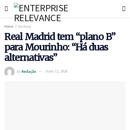
Home
Banking
Real Madrid tem “plano B”
para Mourinho: “Há duas
alternativas”
by
Redação
maio 12, 2026