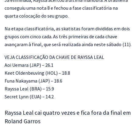
Já eliminada, Rayssa acertou a última manobra. A brasileira
conseguiu uma nota 8 e fechou a fase classificatória na
quarta colocação do seu grupo.
Na etapa classificatória, as skatistas foram divididas em dois
grupos com cinco cada. As três primeiras de cada chave
avançaram à final, que será realizada ainda neste sábado (11).
VEJA CLASSIFICAÇÃO DA CHAVE DE RAYSSA LEAL
Aoi Uemara (JAP) – 26.1
Keet Oldenbeuving (HOL) – 18.8
Funa Nakayama (JAP) – 18.6
Rayssa Leal (BRA) – 15.9
Secret Lynn (EUA) – 14.2
Rayssa Leal cai quatro vezes e fica fora da final em
Roland Garros