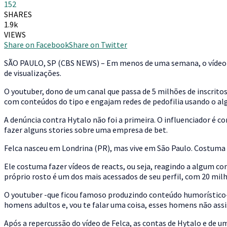
152
SHARES
1.9k
VIEWS
Share on Facebook
Share on Twitter
S
ÃO PAULO, SP (CBS NEWS) – Em menos de uma semana, o vídeo do 
de visualizações.
O youtuber, dono de um canal que passa de 5 milhões de inscrit
com conteúdos do tipo e engajam redes de pedofilia usando o a
A denúncia contra Hytalo não foi a primeira. O influenciador é c
fazer alguns stories sobre uma empresa de bet.
Felca nasceu em Londrina (PR), mas vive em São Paulo. Costuma s
Ele costuma fazer vídeos de reacts, ou seja, reagindo a algum co
próprio rosto é um dos mais acessados de seu perfil, com 20 milhõ
O youtuber -que ficou famoso produzindo conteúdo humorístico- 
homens adultos e, vou te falar uma coisa, esses homens não assi
Após a repercussão do vídeo de Felca, as contas de Hytalo e de 