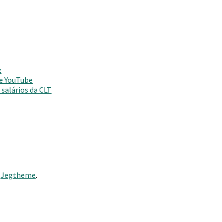
z
 e YouTube
salários da CLT
y
Jegtheme
.