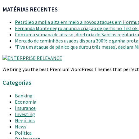
MATÉRIAS RECENTES
Petróleo amplia alta em meio a novos ataques em Hormu
Fernanda Montenegro anuncia criação de perfis no TikTok
Com uma semana de atraso, diretoria do Santos regulariza 
Mercado de caminhões usados dispara 300% e ganha prot
'Tive um ataque de pânico que durou três meses', declara 
We bring you the best Premium WordPress Themes that perfect fo
Categorias
Banking
Economia
Insurance
Investing
Negócios
News
Política