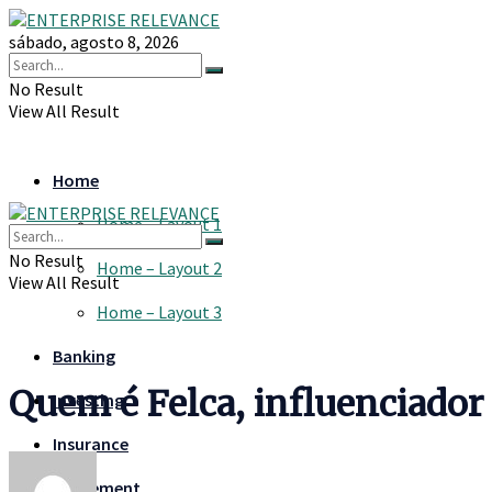
sábado, agosto 8, 2026
No Result
View All Result
Home
Home – Layout 1
No Result
Home – Layout 2
View All Result
Home – Layout 3
Banking
Quem é Felca, influenciador 
Investing
Insurance
Retirement