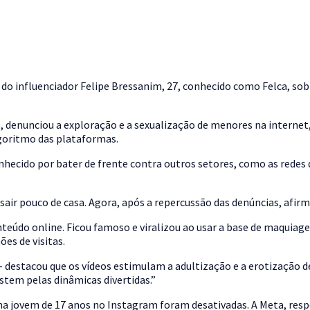
influenciador Felipe Bressanim, 27, conhecido como Felca, sobre
os, denunciou a exploração e a sexualização de menores na intern
lgoritmo das plataformas.
onhecido por bater de frente contra outros setores, como as redes 
air pouco de casa. Agora, após a repercussão das denúncias, afir
nteúdo online. Ficou famoso e viralizou ao usar a base de maquiage
es de visitas.
destacou que os vídeos estimulam a adultização e a erotização d
stem pelas dinâmicas divertidas.”
uma jovem de 17 anos no Instagram foram desativadas. A Meta, resp