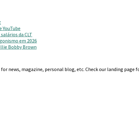
z
 e YouTube
salários da CLT
agonismo em 2026
Millie Bobby Brown
r news, magazine, personal blog, etc. Check our landing page for