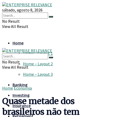
sábado, agosto 8, 2026
No Result
View All Result
Home
Home – Layout 1
No Result
Home – Layout 2
View All Result
Home – Layout 3
Banking
Home
Economia
Investing
Quase metade dos
Insurance
brasileiros não tem
Retirement