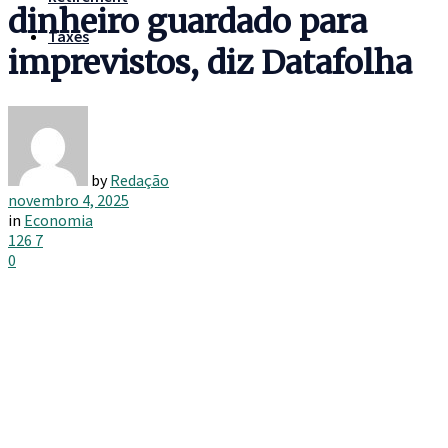
dinheiro guardado para
Taxes
imprevistos, diz Datafolha
by
Redação
novembro 4, 2025
in
Economia
126
7
0