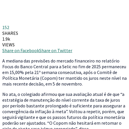
152
SHARES
1.9k
VIEWS
Share on Facebook
Share on Twitter
A
mediana das previsões do mercado financeiro no relatório
Focus do Banco Central para a Selic no fim de 2025 permaneceu
em 15,00% pela 21ª semana consecutiva, após o Comitê de
Política Monetária (Copom) ter mantido os juros neste nível na
mais recente decisão, em 5 de novembro.
No ata, o colegiado afirmou que sua avaliação atual é de que “a
estratégia de manutenção do nível corrente da taxa de juros
por período bastante prolongado é suficiente para assegurar a
convergência da inflação à meta”. Voltou a repetir, porém, que
seguirá vigilante e que os passos futuros da política monetária
poderão ser ajustados. “O Copom não hesitará em retomar o
ciclo de ajuste caso julgue apropriado”, disse.