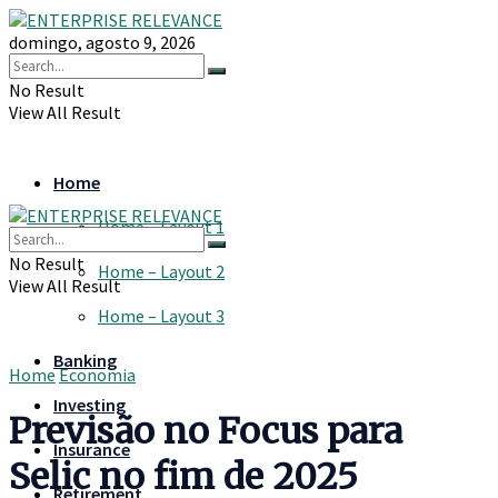
domingo, agosto 9, 2026
No Result
View All Result
Home
Home – Layout 1
No Result
Home – Layout 2
View All Result
Home – Layout 3
Banking
Home
Economia
Investing
Previsão no Focus para
Insurance
Selic no fim de 2025
Retirement