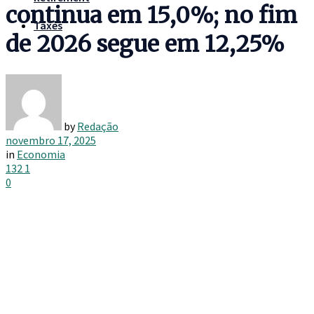
continua em 15,0%; no fim
Taxes
de 2026 segue em 12,25%
by
Redação
novembro 17, 2025
in
Economia
132
1
0