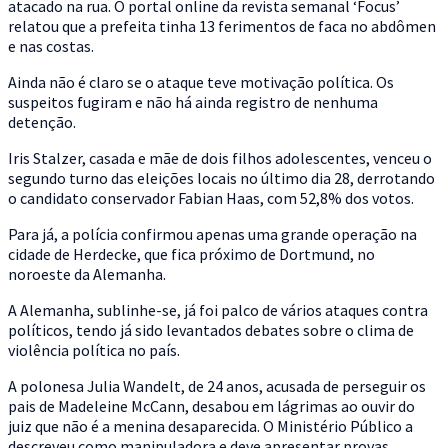
atacado na rua. O portal online da revista semanal ‘Focus’
relatou que a prefeita
tinha 13 ferimentos de faca no abdômen
e nas costas
.
Ainda não é claro se o ataque teve motivação política. Os
suspeitos fugiram e não há ainda registro de nenhuma
detenção.
Iris Stalzer, casada e mãe de dois filhos adolescentes, venceu o
segundo turno das eleições locais no último dia 28, derrotando
o candidato conservador Fabian Haas, com 52,8% dos votos.
Para já, a polícia confirmou apenas uma grande operação na
cidade de Herdecke, que fica próximo de Dortmund, no
noroeste da Alemanha.
A Alemanha, sublinhe-se, já foi palco de vários ataques contra
políticos, tendo já sido levantados debates sobre o clima de
violência política no país.
A polonesa Julia Wandelt, de 24 anos, acusada de perseguir os
pais de Madeleine McCann, desabou em lágrimas ao ouvir do
juiz que não é a menina desaparecida. O Ministério Público a
descreveu como manipuladora e deve apresentar provas