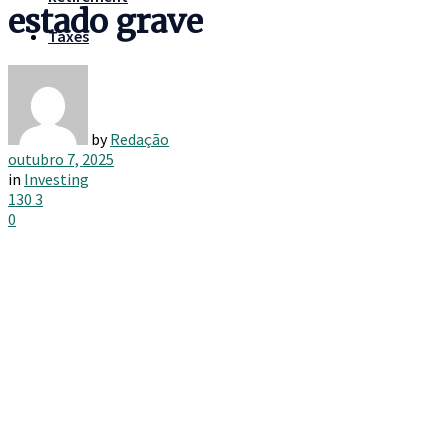
estado grave
Taxes
by
Redação
outubro 7, 2025
in
Investing
130
3
0