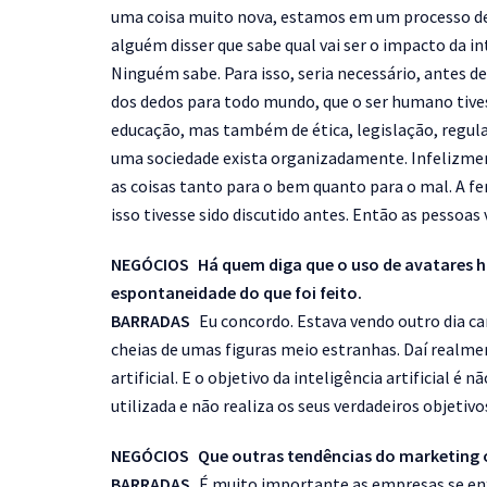
uma coisa muito nova, estamos em um processo de 
alguém disser que sabe qual vai ser o impacto da in
Ninguém sabe. Para isso, seria necessário, antes de
dos dedos para todo mundo, que o ser humano tive
educação, mas também de ética, legislação, regu
uma sociedade exista organizadamente. Infelizmen
as coisas tanto para o bem quanto para o mal. A f
isso tivesse sido discutido antes. Então as pessoas
NEGÓCIOS Há quem diga que o uso de avatares hip
espontaneidade do que foi feito.
BARRADAS
Eu concordo. Estava vendo outro dia ca
cheias de umas figuras meio estranhas. Daí realme
artificial. E o objetivo da inteligência artificial é n
utilizada e não realiza os seus verdadeiros objetiv
NEGÓCIOS Que outras tendências do marketing os
BARRADAS
É muito importante as empresas se en