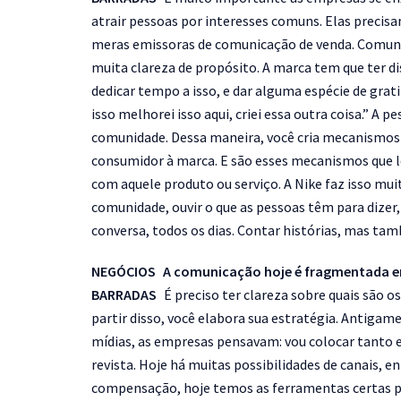
atrair pessoas por interesses comuns. Elas precis
meras emissoras de comunicação de venda. Comuni
muita clareza de propósito. A marca tem que ter dis
dedicar tempo a isso, e dar alguma espécie de grati
isso melhorei isso aqui, criei essa outra coisa.” A 
comunidade. Dessa maneira, você cria mecanismos d
consumidor à marca. E são esses mecanismos que 
com aquele produto ou serviço. A Nike faz isso m
comunidade, ouvir o que as pessoas têm para dize
conversa, todos os dias. Contar histórias, mas tamb
NEGÓCIOS A comunicação hoje é fragmentada em
BARRADAS
É preciso ter clareza sobre quais são o
partir disso, você elabora sua estratégia. Antig
mídias, as empresas pensavam: vou colocar tanto 
revista. Hoje há muitas possibilidades de canais, en
compensação, hoje temos as ferramentas certas pa