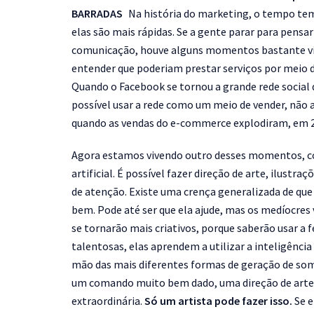
BARRADAS
Na história do marketing, o tempo tem 
elas são mais rápidas. Se a gente parar para pensa
comunicação, houve alguns momentos bastante vis
entender que poderiam prestar serviços por meio d
Quando o Facebook se tornou a grande rede social 
possível usar a rede como um meio de vender, não
quando as vendas do e-commerce explodiram, em 
Agora estamos vivendo outro desses momentos, co
artificial. É possível fazer direção de arte, ilustr
de atenção. Existe uma crença generalizada de que a
bem. Pode até ser que ela ajude, mas os medíocres 
se tornarão mais criativos, porque saberão usar a
talentosas, elas aprendem a utilizar a inteligênc
mão das mais diferentes formas de geração de som 
um comando muito bem dado, uma direção de arte p
extraordinária.
Só um artista pode fazer isso.
Se e