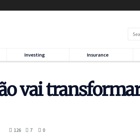
Investing
Insurance
não vai transforma
126
7
0