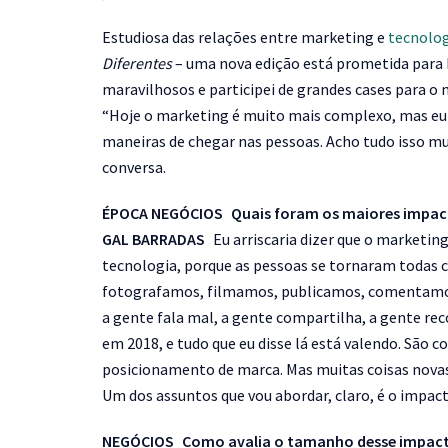
Estudiosa das relações entre marketing e
tecnolog
Diferentes
– uma nova edição está prometida para b
maravilhosos e participei de grandes cases para o 
“Hoje o marketing é muito mais complexo, mas eu n
maneiras de chegar nas pessoas. Acho tudo isso muit
conversa.
ÉPOCA NEGÓCIOS Quais foram os maiores impacto
GAL BARRADAS
Eu arriscaria dizer que o marketi
tecnologia, porque as pessoas se tornaram todas
fotografamos, filmamos, publicamos, comentamos 
a gente fala mal, a gente compartilha, a gente re
em 2018, e tudo que eu disse lá está valendo. São c
posicionamento de marca. Mas muitas coisas novas 
Um dos assuntos que vou abordar, claro, é o impact
NEGÓCIOS Como avalia o tamanho desse impac