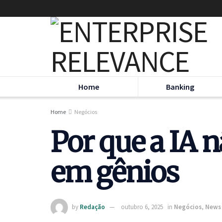
Home
Banking
Home
Negócios
Por que a IA 
em gênios
by
Redação
outubro 6, 2025
in
Negócios
,
News