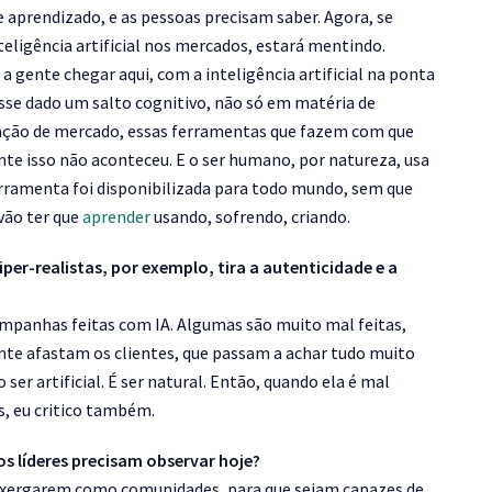
aprendizado, e as pessoas precisam saber. Agora, se
teligência artificial nos mercados, estará mentindo.
 a gente chegar aqui, com a inteligência artificial na ponta
sse dado um salto cognitivo, não só em matéria de
lação de mercado, essas ferramentas que fazem com que
te isso não aconteceu. E o ser humano, por natureza, usa
erramenta foi disponibilizada para todo mundo, sem que
 vão ter que
aprender
usando, sofrendo, criando.
er-realistas, por exemplo, tira a autenticidade e a
mpanhas feitas com IA. Algumas são muito mal feitas,
nte afastam os clientes, que passam a achar tudo muito
ão ser artificial. É ser natural. Então, quando ela é mal
os, eu critico também.
 líderes precisam observar hoje?
xergarem como comunidades, para que sejam capazes de