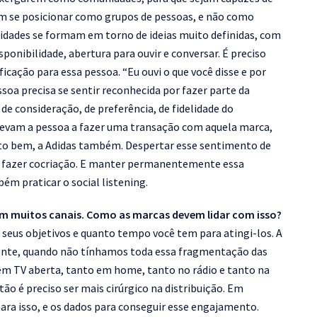
am se posicionar como grupos de pessoas, e não como
dades se formam em torno de ideias muito definidas, com
ponibilidade, abertura para ouvir e conversar. É preciso
ficação para essa pessoa. “Eu ouvi o que você disse e por
pessoa precisa se sentir reconhecida por fazer parte da
e consideração, de preferência, de fidelidade do
levam a pessoa a fazer uma transação com aquela marca,
uito bem, a Adidas também. Despertar esse sentimento de
r, fazer cocriação. E manter permanentemente essa
ém praticar o social listening.
 muitos canais. Como as marcas devem lidar com isso?
s seus objetivos e quanto tempo você tem para atingi-los. A
amente, quando não tínhamos toda essa fragmentação das
em TV aberta, tanto em home, tanto no rádio e tanto na
tão é preciso ser mais cirúrgico na distribuição. Em
ra isso, e os dados para conseguir esse engajamento.