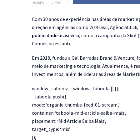
SHARES
VIEWS
Com 30 anos de experiência nas áreas de
marketin
direção em agências como W/Brasil, AgênciaClick, F
publicidade brasileira
, como a campanha da Skol (“
Cannes na estante.
Em 2018, fundou a Gal Barradas Brand & Venture, 
meio de marketing e tecnologia. Atualmente, é re
Investimentos, além de liderar as áreas de Market
window._taboola = window._taboola || [];
_taboola.push({
mode: ‘organic-thumbs-feed-01-stream’,
container: ‘taboola-mid-article-saiba-mais’,
placement: ‘Mid Article Saiba Mais’,
target_type: ‘mix’
});