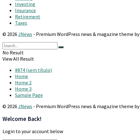
Investing
Insurance
Retirement
Taxes
© 2026
JNews
- Premium WordPress news & magazine theme b
No Result
View All Result
#874 (sem título)
Home
Home 2
Home 3
Sample Page
© 2026
JNews
- Premium WordPress news & magazine theme b
Welcome Back!
Login to your account below