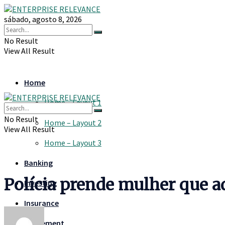
sábado, agosto 8, 2026
No Result
View All Result
Home
Home – Layout 1
No Result
Home – Layout 2
View All Result
Home – Layout 3
Banking
Polícia prende mulher que ad
Investing
Insurance
Retirement