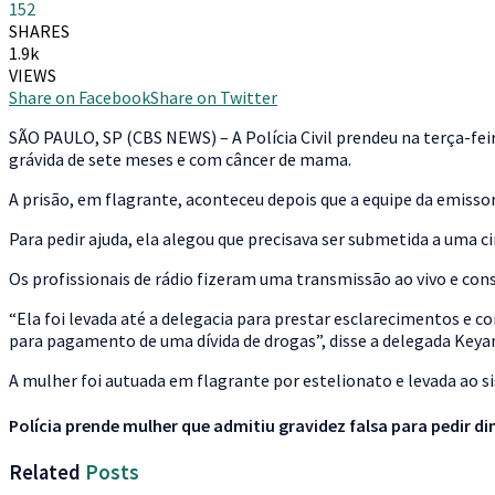
152
SHARES
1.9k
VIEWS
Share on Facebook
Share on Twitter
S
ÃO PAULO, SP (CBS NEWS) – A Polícia Civil prendeu na terça-fe
grávida de sete meses e com câncer de mama.
A prisão, em flagrante, aconteceu depois que a equipe da emisso
Para pedir ajuda, ela alegou que precisava ser submetida a uma c
Os profissionais de rádio fizeram uma transmissão ao vivo e con
“Ela foi levada até a delegacia para prestar esclarecimentos e 
para pagamento de uma dívida de drogas”, disse a delegada Keya
A mulher foi autuada em flagrante por estelionato e levada ao s
Polícia prende mulher que admitiu gravidez falsa para pedir d
Related
Posts