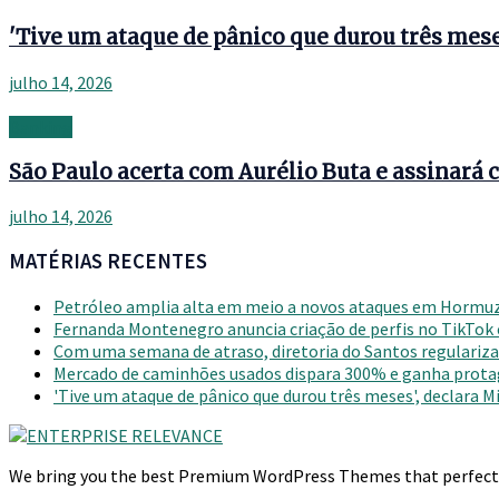
'Tive um ataque de pânico que durou três mese
julho 14, 2026
Banking
São Paulo acerta com Aurélio Buta e assinará c
julho 14, 2026
MATÉRIAS RECENTES
Petróleo amplia alta em meio a novos ataques em Hormu
Fernanda Montenegro anuncia criação de perfis no TikTok
Com uma semana de atraso, diretoria do Santos regulariza 
Mercado de caminhões usados dispara 300% e ganha prot
'Tive um ataque de pânico que durou três meses', declara 
We bring you the best Premium WordPress Themes that perfect fo