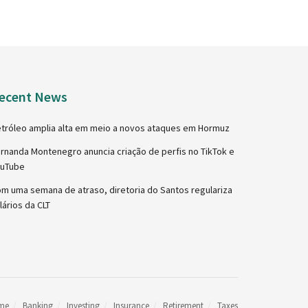
ecent News
tróleo amplia alta em meio a novos ataques em Hormuz
rnanda Montenegro anuncia criação de perfis no TikTok e
ouTube
m uma semana de atraso, diretoria do Santos regulariza
lários da CLT
me
Banking
Investing
Insurance
Retirement
Taxes