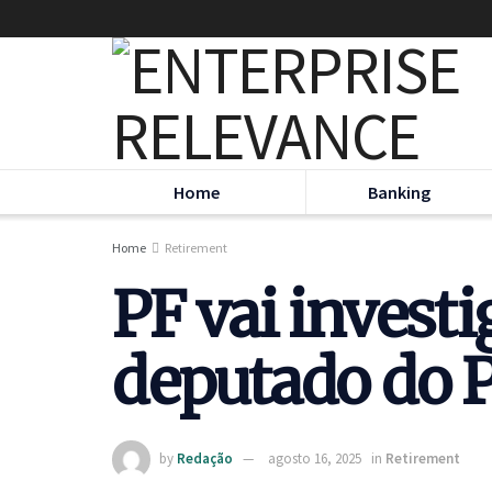
Home
Banking
Home
Retirement
PF vai invest
deputado do 
by
Redação
agosto 16, 2025
in
Retirement