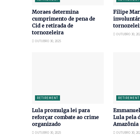
Moraes determina
Filipe Mar
cumprimento de pena de
involuntár
Cid e retirada de
tornozele
tornozeleira
OUTUBRO 30, 20
OUTUBRO 30, 2025
RETIREMENT
RETIREMENT
Lula promulga lei para
Emmanuel 
reforçar combate ao crime
Lula pela 
organizado
Amazônia
OUTUBRO 30, 2025
OUTUBRO 30, 20