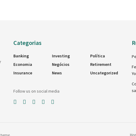
Categorias
R
Banking
Investing
Política
Pe
r
Economia
Negócios
Retirement
Fe
Insurance
News
Uncategorized
Y
Co
sa
Follow us on social media
Ho
theme
.