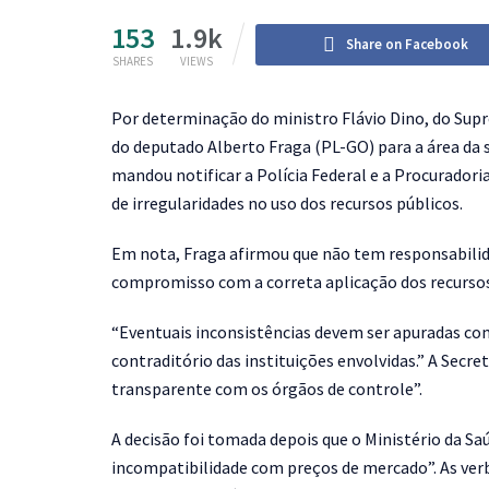
153
1.9k
Share on Facebook
SHARES
VIEWS
P
or determinação do ministro Flávio Dino, do Sup
do deputado Alberto Fraga (PL-GO) para a área da s
mandou notificar a Polícia Federal e a Procurador
de irregularidades no uso dos recursos públicos.
Em nota, Fraga afirmou que não tem responsabilida
compromisso com a correta aplicação dos recursos 
“Eventuais inconsistências devem ser apuradas com
contraditório das instituições envolvidas.” A Secre
transparente com os órgãos de controle”.
A decisão foi tomada depois que o Ministério da 
incompatibilidade com preços de mercado”. As ver