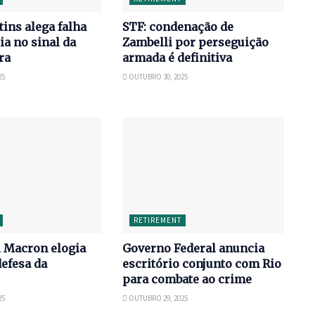
tins alega falha
STF: condenação de
ia no sinal da
Zambelli por perseguição
ira
armada é definitiva
25
OUTUBRO 30, 2025
RETIREMENT
Macron elogia
Governo Federal anuncia
defesa da
escritório conjunto com Rio
para combate ao crime
25
OUTUBRO 29, 2025