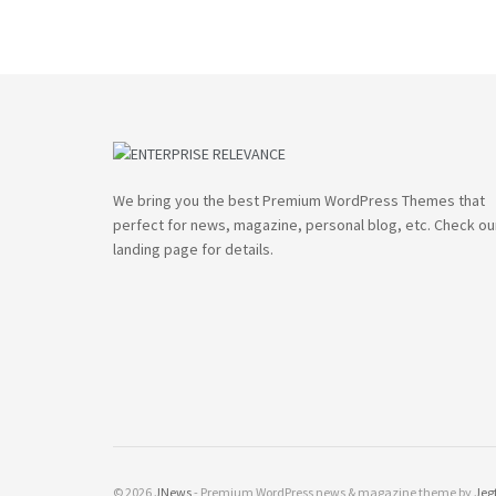
We bring you the best Premium WordPress Themes that
perfect for news, magazine, personal blog, etc. Check ou
landing page for details.
© 2026
JNews
- Premium WordPress news & magazine theme by
Jeg