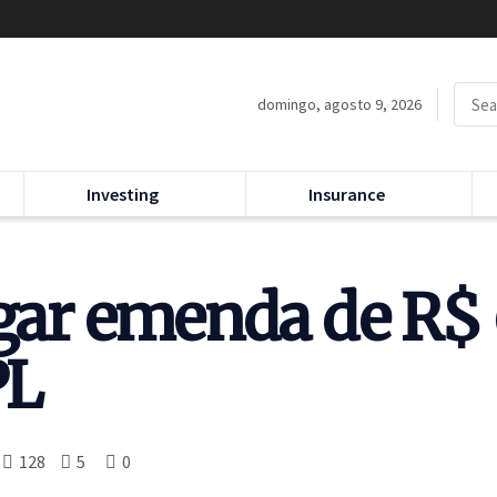
domingo, agosto 9, 2026
Investing
Insurance
igar emenda de R$
PL
128
5
0