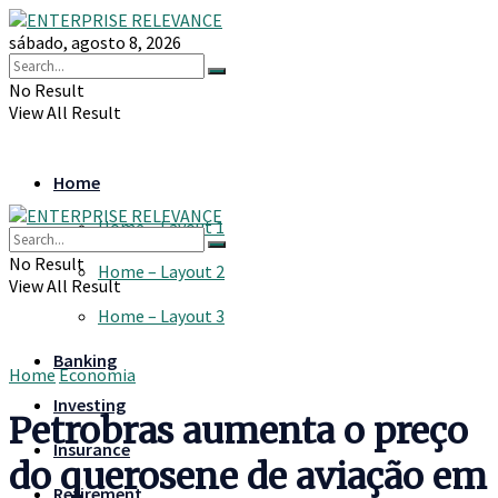
sábado, agosto 8, 2026
No Result
View All Result
Home
Home – Layout 1
No Result
Home – Layout 2
View All Result
Home – Layout 3
Banking
Home
Economia
Investing
Petrobras aumenta o preço
Insurance
do querosene de aviação em
Retirement