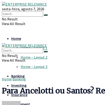
sexta-feira, agosto 7, 2026
No Result
View All Result
Home
Home – Layout 1
No Result
Home – Layout 2
View All Result
Home – Layout 3
Banking
Home
Banking
Investing
Para Ancelotti ou Santos? 
Insurance
Retirement