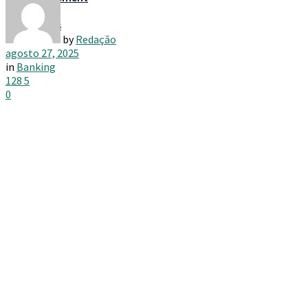
Taxes
by
Redação
agosto 27, 2025
in
Banking
128
5
0