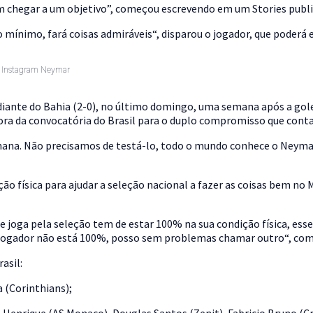
m chegar a um objetivo”
, começou escrevendo em um Stories publi
no mínimo,
fará coisas admiráveis
“, disparou o jogador, que poderá 
 Instagram Neymar
diante do Bahia (2-0)
, no último domingo, uma semana após a
gol
fora da convocatória do Brasil para o duplo compromisso que conta
mana
. Não precisamos de testá-lo, todo o mundo conhece o Neymar,
ão física
para ajudar a seleção nacional a fazer as coisas bem no M
e joga pela seleção tem de estar 100% na sua condição física, ess
jogador não está 100%, posso sem problemas chamar outro
“, com
asil:
 (Corinthians);