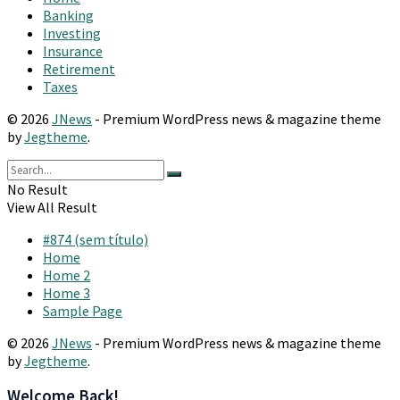
Banking
Investing
Insurance
Retirement
Taxes
© 2026
JNews
- Premium WordPress news & magazine theme
by
Jegtheme
.
No Result
View All Result
#874 (sem título)
Home
Home 2
Home 3
Sample Page
© 2026
JNews
- Premium WordPress news & magazine theme
by
Jegtheme
.
Welcome Back!