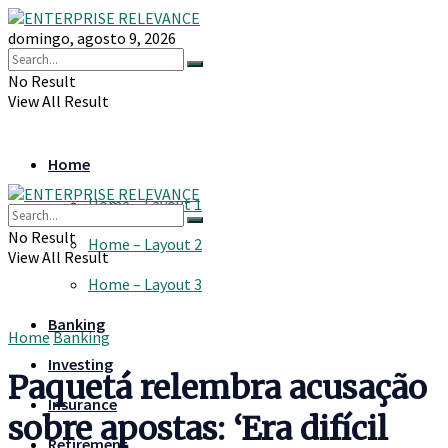
domingo, agosto 9, 2026
No Result
View All Result
Home
Home – Layout 1
No Result
Home – Layout 2
View All Result
Home – Layout 3
Banking
Home
Banking
Investing
Paquetá relembra acusação
Insurance
sobre apostas: ‘Era difícil
Retirement