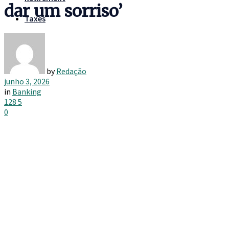
dar um sorriso’
Taxes
by
Redação
junho 3, 2026
in
Banking
128
5
0