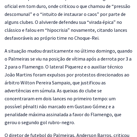
oficial em tom duro, onde criticou o que chamou de “pressão
descomunal” e o “intuito de instaurar o caos” por parte de
alguns clubes. O alviverde defendeu sua “virada épica” no
clássico e falou em “hipocrisia” novamente, citando lances
desfavoráveis ao próprio time no Choque-Rei.
A situação mudou drasticamente no último domingo, quando
o Palmeiras se viu na posição de vítima após a derrota por 3 a
2 para o Flamengo. O lateral Piquerez e o auxiliar técnico
João Martins foram expulsos por protestos direcionados ao
árbitro Wilton Pereira Sampaio, que justificou as
advertências em súmula. As queixas do clube se
concentraram em dois lances no primeiro tempo: um
possível pênalti não marcado em Gustavo Gómez e a
penalidade máxima assinalada a favor do Flamengo, que
gerou o segundo gol rubro-negro.
O diretor de futebol do Palmeiras, Anderson Barros, criticou