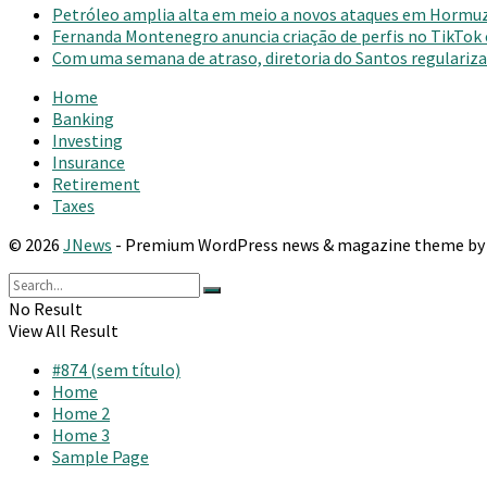
Petróleo amplia alta em meio a novos ataques em Hormu
Fernanda Montenegro anuncia criação de perfis no TikTok
Com uma semana de atraso, diretoria do Santos regulariza 
Home
Banking
Investing
Insurance
Retirement
Taxes
© 2026
JNews
- Premium WordPress news & magazine theme b
No Result
View All Result
#874 (sem título)
Home
Home 2
Home 3
Sample Page