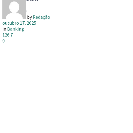
Taxes
by
Redação
outubro 17, 2025
in
Banking
126
7
0