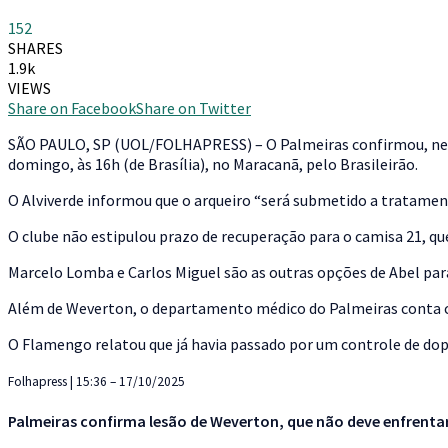
152
SHARES
1.9k
VIEWS
Share on Facebook
Share on Twitter
S
ÃO PAULO, SP (UOL/FOLHAPRESS) – O Palmeiras confirmou, nesta 
domingo, às 16h (de Brasília), no Maracanã, pelo Brasileirão.
O Alviverde informou que o arqueiro “será submetido a tratame
O clube não estipulou prazo de recuperação para o camisa 21, qu
Marcelo Lomba e Carlos Miguel são as outras opções de Abel para
Além de Weverton, o departamento médico do Palmeiras conta com:
O Flamengo relatou que já havia passado por um controle de dopi
Folhapress | 15:36 – 17/10/2025
Palmeiras confirma lesão de Weverton, que não deve enfrentar