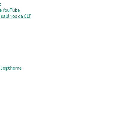
z
 e YouTube
salários da CLT
y
Jegtheme
.