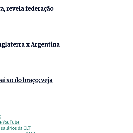
a, revela federação
Inglaterra x Argentina
ixo do braço; veja
z
 e YouTube
salários da CLT