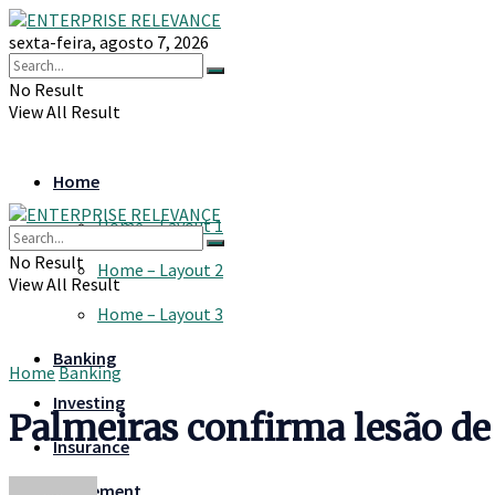
sexta-feira, agosto 7, 2026
No Result
View All Result
Home
Home – Layout 1
No Result
Home – Layout 2
View All Result
Home – Layout 3
Banking
Home
Banking
Investing
Palmeiras confirma lesão de
Insurance
Retirement