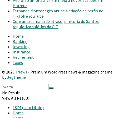
Petróleo amplia alta em meio a novos ataques em
Hormuz
Fernanda Montenegro anuncia criação de perfis no
TikTok e YouTube
Com uma semana de atraso, diretoria do Santos
regulariza salários da CLT
Home
Banking
Investing
Insurance
Retirement
Taxes
© 2026
JNews
- Premium WordPress news & magazine theme
by
Jegtheme
.
No Result
View All Result
#874 (sem título)
Home
Home 2