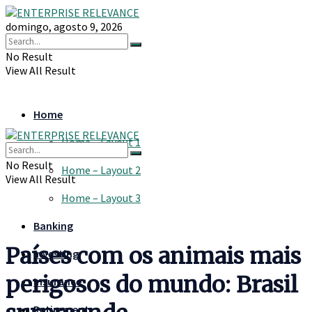
domingo, agosto 9, 2026
No Result
View All Result
Home
Home – Layout 1
No Result
Home – Layout 2
View All Result
Home – Layout 3
Banking
Países com os animais mais
Investing
perigosos do mundo: Brasil
Insurance
Retirement