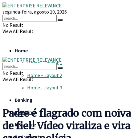
segunda-feira, agosto 10, 2026
No Result
View All Result
Home
Home – Layout 1
No Result
Home – Layout 2
View All Result
Home – Layout 3
Banking
Padre é flagrado com noiva
Investing
de fiel! Vídeo viraliza e vira
Insurance
Retirement