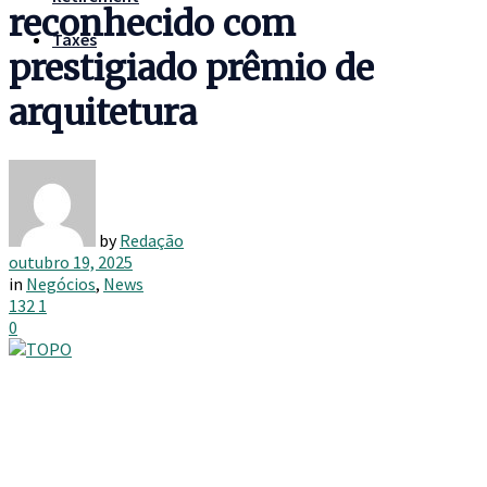
reconhecido com
Taxes
prestigiado prêmio de
arquitetura
by
Redação
outubro 19, 2025
in
Negócios
,
News
132
1
0