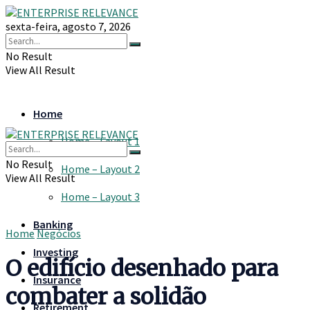
sexta-feira, agosto 7, 2026
No Result
View All Result
Home
Home – Layout 1
No Result
Home – Layout 2
View All Result
Home – Layout 3
Banking
Home
Negócios
Investing
O edifício desenhado para
Insurance
combater a solidão
Retirement