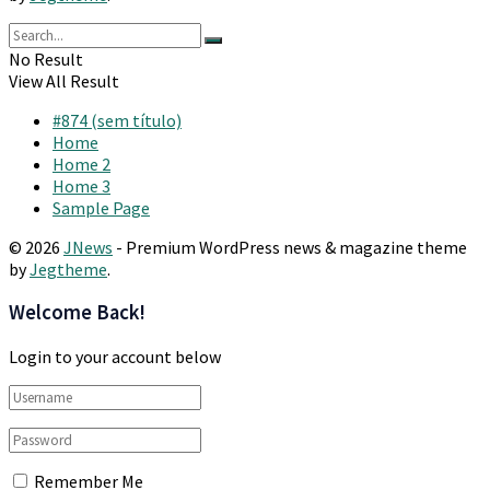
No Result
View All Result
#874 (sem título)
Home
Home 2
Home 3
Sample Page
© 2026
JNews
- Premium WordPress news & magazine theme
by
Jegtheme
.
Welcome Back!
Login to your account below
Remember Me