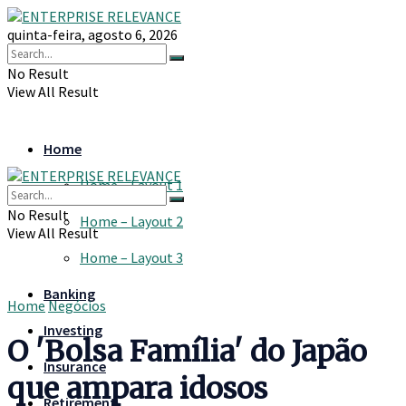
quinta-feira, agosto 6, 2026
No Result
View All Result
Home
Home – Layout 1
No Result
Home – Layout 2
View All Result
Home – Layout 3
Banking
Home
Negócios
Investing
O 'Bolsa Família' do Japão
Insurance
que ampara idosos
Retirement