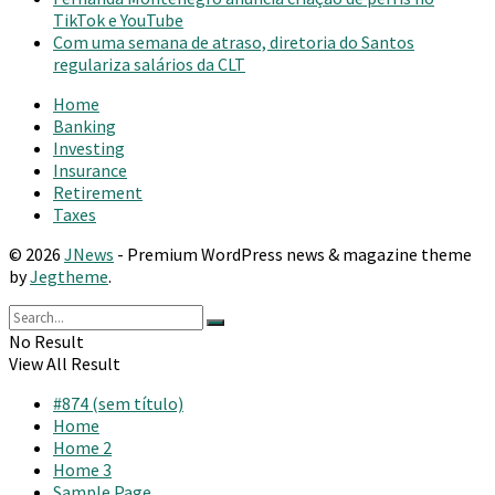
TikTok e YouTube
Com uma semana de atraso, diretoria do Santos
regulariza salários da CLT
Home
Banking
Investing
Insurance
Retirement
Taxes
© 2026
JNews
- Premium WordPress news & magazine theme
by
Jegtheme
.
No Result
View All Result
#874 (sem título)
Home
Home 2
Home 3
Sample Page