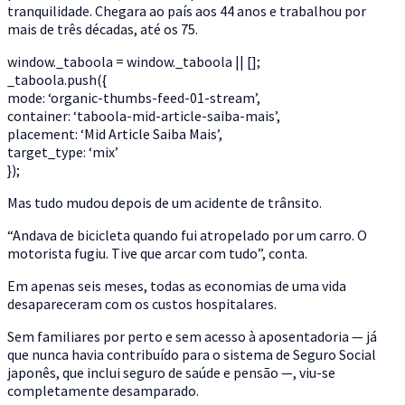
tranquilidade. Chegara ao país aos 44 anos e trabalhou por
mais de três décadas, até os 75.
window._taboola = window._taboola || [];
_taboola.push({
mode: ‘organic-thumbs-feed-01-stream’,
container: ‘taboola-mid-article-saiba-mais’,
placement: ‘Mid Article Saiba Mais’,
target_type: ‘mix’
});
Mas tudo mudou depois de um acidente de trânsito.
“Andava de bicicleta quando fui atropelado por um carro. O
motorista fugiu. Tive que arcar com tudo”, conta.
Em apenas seis meses, todas as economias de uma vida
desapareceram com os custos hospitalares.
Sem familiares por perto e sem acesso à aposentadoria — já
que nunca havia contribuído para o sistema de Seguro Social
japonês, que inclui seguro de saúde e pensão —, viu-se
completamente desamparado.