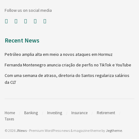
Follow us on social media
Recent News
Petróleo amplia alta em meio a novos ataques em Hormuz
Fernanda Montenegro anuncia criação de perfis no TikTok e YouTube
Com uma semana de atraso, diretoria do Santos regulariza salários
da CLT
Home
Banking
Investing
Insurance
Retirement
Taxes
© 2026
JNews
- Premium WordPress news & magazine theme by
Jegtheme
.