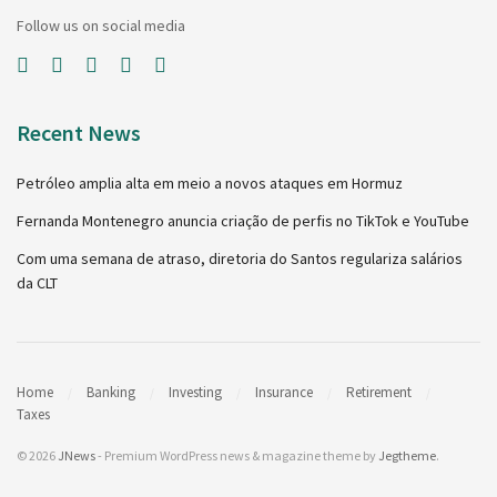
Follow us on social media
Recent News
Petróleo amplia alta em meio a novos ataques em Hormuz
Fernanda Montenegro anuncia criação de perfis no TikTok e YouTube
Com uma semana de atraso, diretoria do Santos regulariza salários
da CLT
Home
Banking
Investing
Insurance
Retirement
Taxes
© 2026
JNews
- Premium WordPress news & magazine theme by
Jegtheme
.