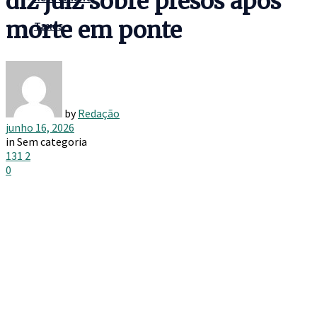
diz juiz sobre presos após
morte em ponte
Taxes
by
Redação
junho 16, 2026
in
Sem categoria
131
2
0