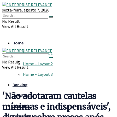
sexta-feira, agosto 7, 2026
No Result
View All Result
Home
Home – Layout 1
No Result
Home – Layout 2
View All Result
Home – Layout 3
Banking
'Não adotaram cautelas
Investing
mínimas e indispensáveis',
Insurance
Retirement