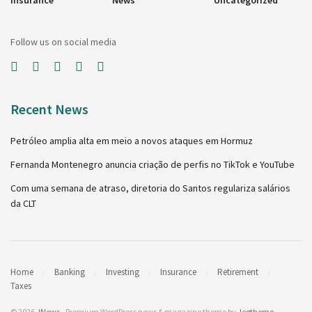
Follow us on social media
Recent News
Petróleo amplia alta em meio a novos ataques em Hormuz
Fernanda Montenegro anuncia criação de perfis no TikTok e YouTube
Com uma semana de atraso, diretoria do Santos regulariza salários
da CLT
Home
Banking
Investing
Insurance
Retirement
Taxes
© 2026
JNews
- Premium WordPress news & magazine theme by
Jegtheme
.