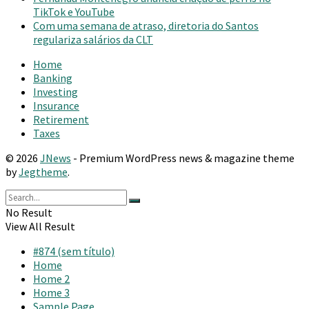
TikTok e YouTube
Com uma semana de atraso, diretoria do Santos
regulariza salários da CLT
Home
Banking
Investing
Insurance
Retirement
Taxes
© 2026
JNews
- Premium WordPress news & magazine theme
by
Jegtheme
.
No Result
View All Result
#874 (sem título)
Home
Home 2
Home 3
Sample Page