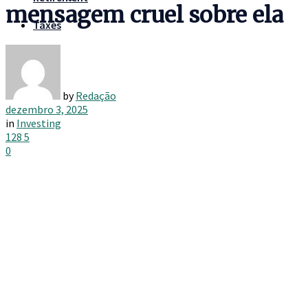
mensagem cruel sobre ela
Taxes
by
Redação
dezembro 3, 2025
in
Investing
128
5
0