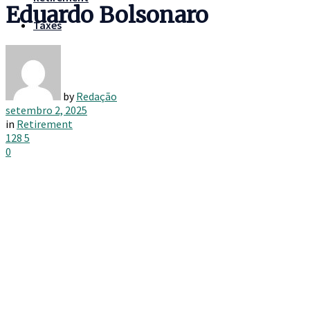
Eduardo Bolsonaro
Taxes
by
Redação
setembro 2, 2025
in
Retirement
128
5
0