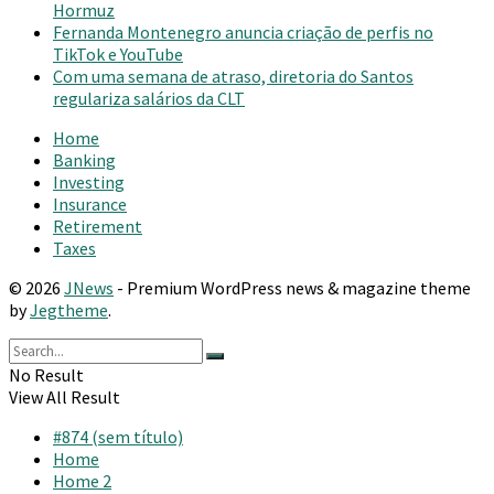
Hormuz
Fernanda Montenegro anuncia criação de perfis no
TikTok e YouTube
Com uma semana de atraso, diretoria do Santos
regulariza salários da CLT
Home
Banking
Investing
Insurance
Retirement
Taxes
© 2026
JNews
- Premium WordPress news & magazine theme
by
Jegtheme
.
No Result
View All Result
#874 (sem título)
Home
Home 2