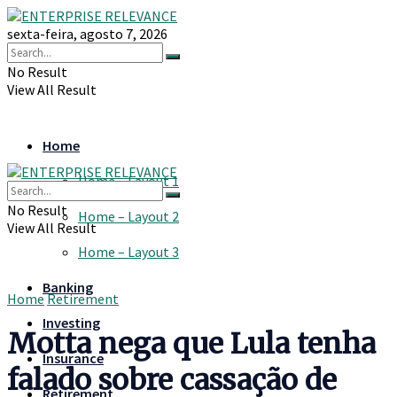
sexta-feira, agosto 7, 2026
No Result
View All Result
Home
Home – Layout 1
No Result
Home – Layout 2
View All Result
Home – Layout 3
Banking
Home
Retirement
Investing
Motta nega que Lula tenha
Insurance
falado sobre cassação de
Retirement