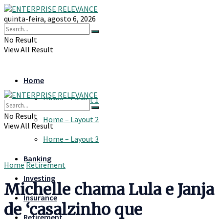
quinta-feira, agosto 6, 2026
No Result
View All Result
Home
Home – Layout 1
No Result
Home – Layout 2
View All Result
Home – Layout 3
Banking
Home
Retirement
Investing
Michelle chama Lula e Janja
Insurance
de ‘casalzinho que
Retirement