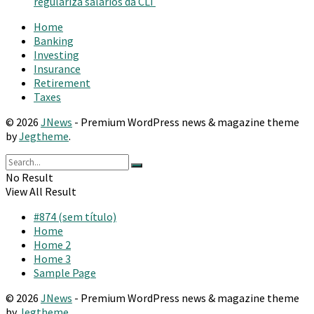
regulariza salários da CLT
Home
Banking
Investing
Insurance
Retirement
Taxes
© 2026
JNews
- Premium WordPress news & magazine theme
by
Jegtheme
.
No Result
View All Result
#874 (sem título)
Home
Home 2
Home 3
Sample Page
© 2026
JNews
- Premium WordPress news & magazine theme
by
Jegtheme
.