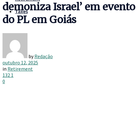
demoniza Israel’ em evento
Taxes
do PL em Goiás
by
Redação
outubro 12, 2025
in
Retirement
132
1
0