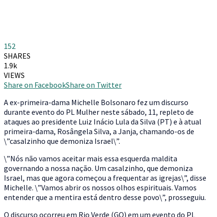
152
SHARES
1.9k
VIEWS
Share on Facebook
Share on Twitter
A
ex-primeira-dama Michelle Bolsonaro fez um discurso
durante evento do PL Mulher neste sábado, 11, repleto de
ataques ao presidente Luiz Inácio Lula da Silva (PT) e à atual
primeira-dama, Rosângela Silva, a Janja, chamando-os de
\”casalzinho que demoniza Israel\”.
\”Nós não vamos aceitar mais essa esquerda maldita
governando a nossa nação. Um casalzinho, que demoniza
Israel, mas que agora começou a frequentar as igrejas\”, disse
Michelle. \”Vamos abrir os nossos olhos espirituais. Vamos
entender que a mentira está dentro desse povo\”, prosseguiu.
O discurso ocorreu em Rio Verde (GO) em um evento do PL