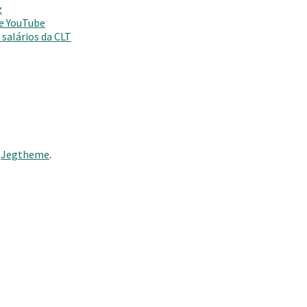
z
 e YouTube
salários da CLT
y
Jegtheme
.