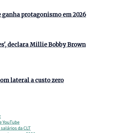
e ganha protagonismo em 2026
s', declara Millie Bobby Brown
om lateral a custo zero
z
 e YouTube
salários da CLT