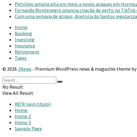
Petróleo amplia alta em meio a novos ataques em Hormu
Fernanda Montenegro anuncia criação de perfis no TikTok
Com uma semana de atraso, diretoria do Santos regulariza 
Home
Banking
Investing
Insurance
Retirement
Taxes
© 2026
JNews
- Premium WordPress news & magazine theme b
No Result
View All Result
#874 (sem título)
Home
Home 2
Home 3
Sample Page