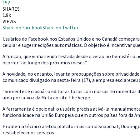
152
SHARES
1.9k
VIEWS
Share on Facebook
Share on Twitter
U
suários do Facebook nos Estados Unidos e no Canadá começaram 
celular e sugerir edições automáticas. O objetivo é incentivar qu
A função, que vinha sendo testada desde o verão no hemisfério 
ocorrer “ao longo dos próximos meses”.
A novidade, no entanto, levanta preocupações sobre privacidade
comunicado divulgado na sexta-feira (17), a empresa esclareceu 
“Somente se o usuário editar as fotos com nossas ferramentas de
uma porta-voz da Meta ao site The Verge.
A ferramenta é opcional: o usuário precisa ativá-la manualment
funcionalidade na União Europeia ou em outros países fora da A
Problema técnico afetou plataformas como Snapchat, Duolingo, C
restabelecer os serviços