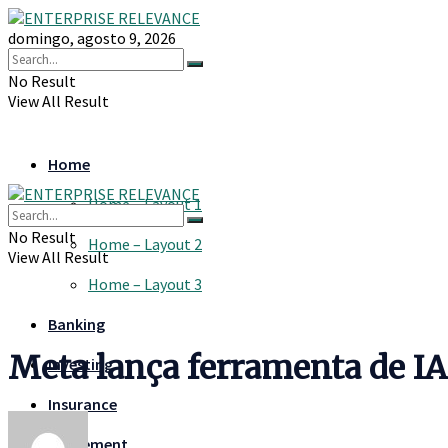
domingo, agosto 9, 2026
No Result
View All Result
Home
Home – Layout 1
No Result
Home – Layout 2
View All Result
Home – Layout 3
Banking
Meta lança ferramenta de I
Investing
Insurance
Retirement