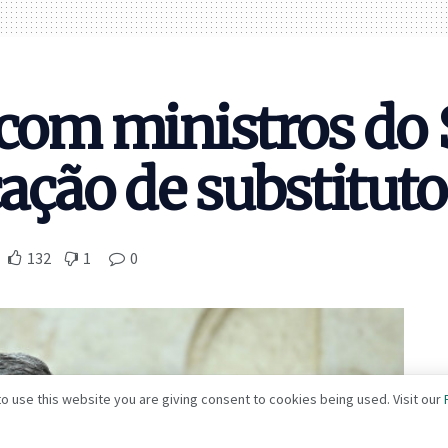
 com ministros do
cação de substitut
132
1
0
o use this website you are giving consent to cookies being used. Visit our