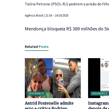
Talíria Petrone (PSOL-RJ) pedirem a prisão do filh
Agência Brasil | 21:36 – 14/10/2025
Mendonça bloqueia R$ 389 milhões do Si
Related
Posts
INSURANCE
INSURANCE
Astrid Fontenelle admite
Instagram 
erro e critica Rodrigo
depois de 