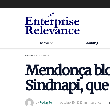
Home
Banking
Home
Insurance
Mendonça blo
Sindnapi, que
by
Redação
outubro 15, 2025
in
Insurance