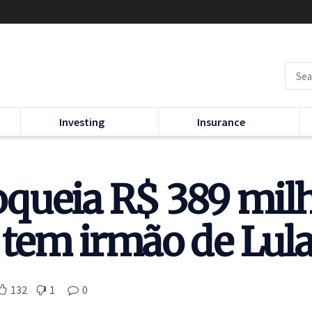
Investing
Insurance
queia R$ 389 mil
 tem irmão de Lul
132
1
0