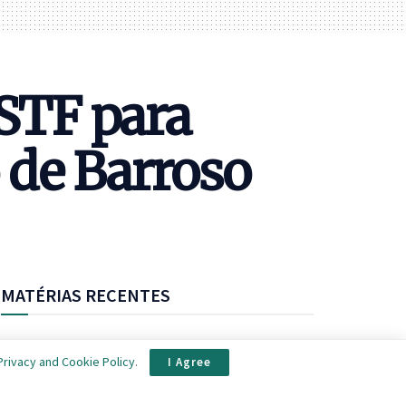
 STF para
o de Barroso
MATÉRIAS RECENTES
Petróleo amplia alta em meio a novos ataques em
Privacy and Cookie Policy
.
I Agree
Hormuz
Fernanda Montenegro anuncia criação de perfis no TikTok