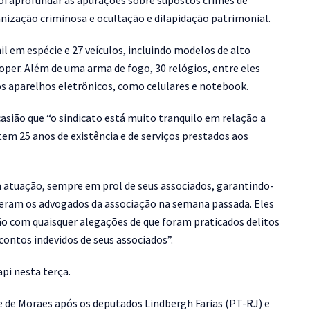
foi aprofundar as apurações sobre supostos crimes de
anização criminosa e ocultação e dilapidação patrimonial.
l em espécie e 27 veículos, incluindo modelos de alto
oper. Além de uma arma de fogo, 30 relógios, entre eles
sos aparelhos eletrônicos, como celulares e notebook.
asião que “o sindicato está muito tranquilo em relação a
tem 25 anos de existência e de serviços prestados aos
ua atuação, sempre em prol de seus associados, garantindo-
reveram os advogados da associação na semana passada. Eles
o com quaisquer alegações de que foram praticados delitos
ontos indevidos de seus associados”.
pi nesta terça.
e de Moraes após os deputados Lindbergh Farias (PT-RJ) e