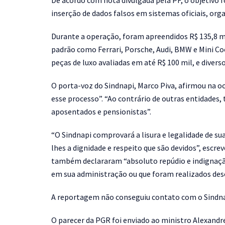
De acordo com nota divulgada pela PF, o objetivo 
inserção de dados falsos em sistemas oficiais, org
Durante a operação, foram apreendidos R$ 135,8 mi
padrão como Ferrari, Porsche, Audi, BMW e Mini Co
peças de luxo avaliadas em até R$ 100 mil, e diver
O porta-voz do Sindnapi, Marco Piva, afirmou na oc
esse processo”. “Ao contrário de outras entidades, 
aposentados e pensionistas”.
“O Sindnapi comprovará a lisura e legalidade de s
lhes a dignidade e respeito que são devidos”, esc
também declararam “absoluto repúdio e indignaçã
em sua administração ou que foram realizados desc
A reportagem não conseguiu contato com o Sindna
O parecer da PGR foi enviado ao ministro Alexandr