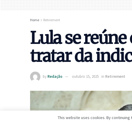
Home
Retirement
Lula se reúne
tratar da indi
by
Redação
outubro 15, 2025
in
Retirement
This website uses cookies. By continuing t