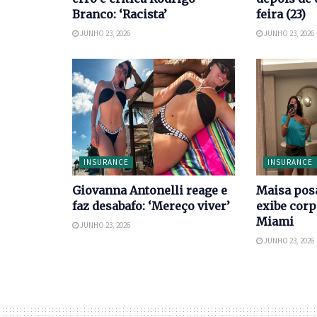
Branco: ‘Racista’
feira (23)
JUNHO 23, 2026
JUNHO 23, 2026
INSURANCE
INSURANCE
Giovanna Antonelli reage e
Maisa posa
faz desabafo: ‘Mereço viver’
exibe cor
Miami
JUNHO 23, 2026
JUNHO 23, 2026