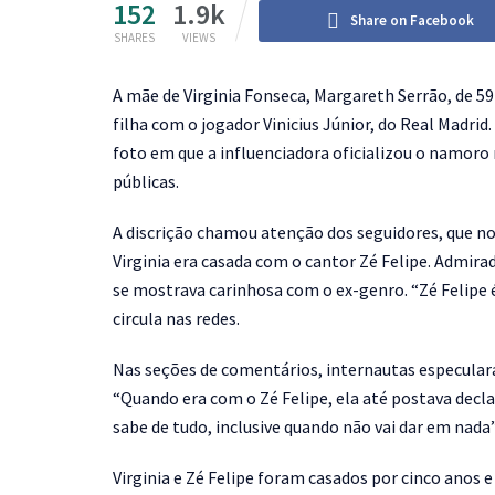
152
1.9k
Share on Facebook
SHARES
VIEWS
A
mãe de Virginia Fonseca, Margareth Serrão, de 5
filha com o jogador Vinicius Júnior, do Real Madrid
foto em que a influenciadora oficializou o namor
públicas.
A discrição chamou atenção dos seguidores, que n
Virginia era casada com o cantor Zé Felipe. Admir
se mostrava carinhosa com o ex-genro. “Zé Felipe 
circula nas redes.
Nas seções de comentários, internautas especula
“Quando era com o Zé Felipe, ela até postava decla
sabe de tudo, inclusive quando não vai dar em nada”
Virginia e Zé Felipe foram casados por cinco anos e s