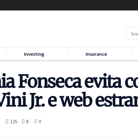
Investing
Insurance
ia Fonseca evita 
ni Jr. e web estr
125
8
0