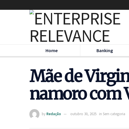
Home
Banking
Mãe de Virgin
namoro com Vi
by
Redação
outubro 30, 2025
in
Sem categoria