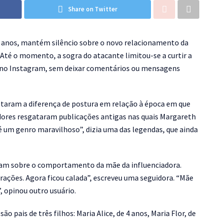
Share on Twitter
9 anos, mantém silêncio sobre o novo relacionamento da
. Até o momento, a sogra do atacante limitou-se a curtir a
o no Instagram, sem deixar comentários ou mensagens
otaram a diferença de postura em relação à época em que
adores resgataram publicações antigas nas quais Margareth
é um genro maravilhoso”, dizia uma das legendas, que ainda
ram sobre o comportamento da mãe da influenciadora.
rações. Agora ficou calada”, escreveu uma seguidora. “Mãe
, opinou outro usuário.
ão pais de três filhos: Maria Alice, de 4 anos, Maria Flor, de