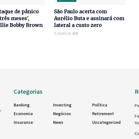
taque de pânico
São Paulo acerta com
três meses',
Aurélio Buta e assinará com
llie Bobby Brown
lateral a custo zero
JULHO 14, 2026
Categorias
R
Banking
Investing
Política
Pe
r
Economia
Negócios
Retirement
Fe
Insurance
News
Uncategorized
Y
Co