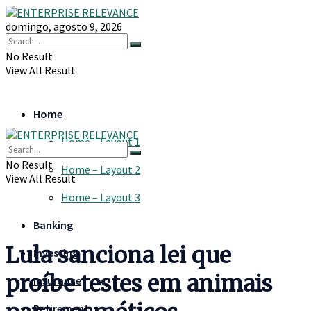
domingo, agosto 9, 2026
No Result
View All Result
Home
Home – Layout 1
No Result
Home – Layout 2
View All Result
Home – Layout 3
Banking
Lula sanciona lei que
Investing
proíbe testes em animais
Insurance
Retirement