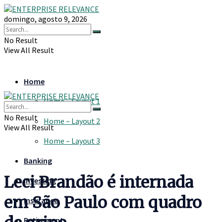
domingo, agosto 9, 2026
No Result
View All Result
Home
Home – Layout 1
No Result
Home – Layout 2
View All Result
Home – Layout 3
Banking
Leci Brandão é internada
Investing
em São Paulo com quadro
Insurance
Retirement